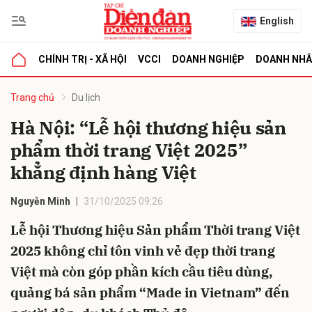
English
CHÍNH TRỊ - XÃ HỘI
VCCI
DOANH NGHIỆP
DOANH NH
bình luận
Trang chủ
Du lịch
Hà Nội: “Lễ hội thương hiệu sản
phẩm thời trang Việt 2025”
khẳng định hàng Việt
Nguyễn Minh
31/10/2025 09:26
Lễ hội Thương hiệu Sản phẩm Thời trang Việt
Hủy
G
2025 không chỉ tôn vinh vẻ đẹp thời trang
Việt mà còn góp phần kích cầu tiêu dùng,
quảng bá sản phẩm “Made in Vietnam” đến