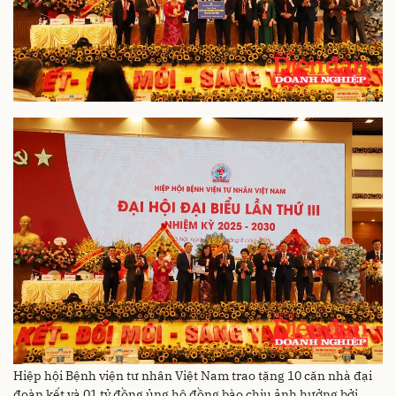
Hiệp hội Bệnh viện tư nhân Việt Nam trao tặng 10 căn nhà đại
đoàn kết và 01 tỷ đồng ủng hộ đồng bào chịu ảnh hưởng bởi