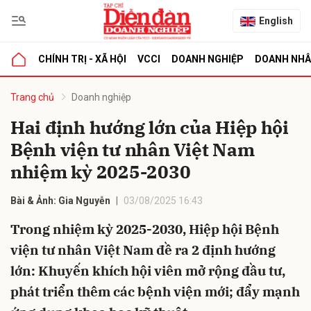
English
CHÍNH TRỊ - XÃ HỘI
VCCI
DOANH NGHIỆP
DOANH NH
bình luận
Trang chủ
Doanh nghiệp
Hai định hướng lớn của Hiệp hội
Bệnh viện tư nhân Việt Nam
nhiệm kỳ 2025-2030
Bài & Ảnh: Gia Nguyễn
03/08/2025 16:43
Trong nhiệm kỳ 2025-2030, Hiệp hội Bệnh
Hủy
G
viện tư nhân Việt Nam đề ra 2 định hướng
lớn: Khuyến khích hội viên mở rộng đầu tư,
phát triển thêm các bệnh viện mới; đẩy mạnh