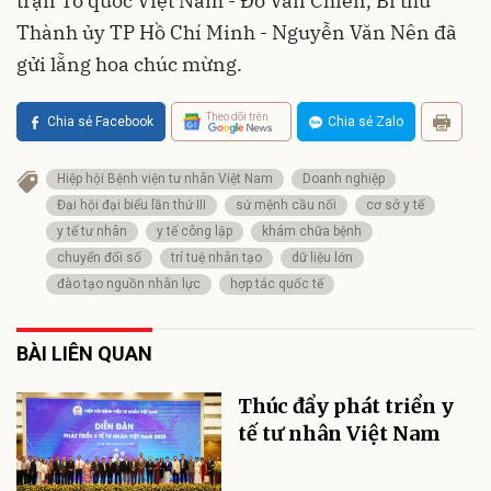
trận Tổ quốc Việt Nam - Đỗ Văn Chiến, Bí thư
Thành ủy TP Hồ Chí Minh - Nguyễn Văn Nên đã
gửi lẵng hoa chúc mừng.
Theo dõi trên
Chia sẻ Facebook
Chia sẻ Zalo
Hiệp hội Bệnh viện tư nhân Việt Nam
Doanh nghiệp
Đại hội đại biểu lần thứ III
sứ mệnh cầu nối
cơ sở y tế
y tế tư nhân
y tế công lập
khám chữa bệnh
chuyển đổi số
trí tuệ nhân tạo
dữ liệu lớn
đào tạo nguồn nhân lực
hợp tác quốc tế
BÀI LIÊN QUAN
Thúc đẩy phát triển y
tế tư nhân Việt Nam