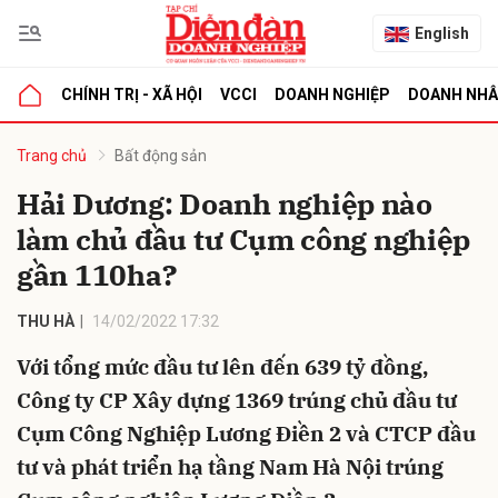
English
CHÍNH TRỊ - XÃ HỘI
VCCI
DOANH NGHIỆP
DOANH NH
bình luận
Trang chủ
Bất động sản
Hải Dương: Doanh nghiệp nào
làm chủ đầu tư Cụm công nghiệp
gần 110ha?
THU HÀ
14/02/2022 17:32
Với tổng mức đầu tư lên đến 639 tỷ đồng,
Hủy
G
Công ty CP Xây dựng 1369 trúng chủ đầu tư
Cụm Công Nghiệp Lương Điền 2 và CTCP đầu
tư và phát triển hạ tầng Nam Hà Nội trúng