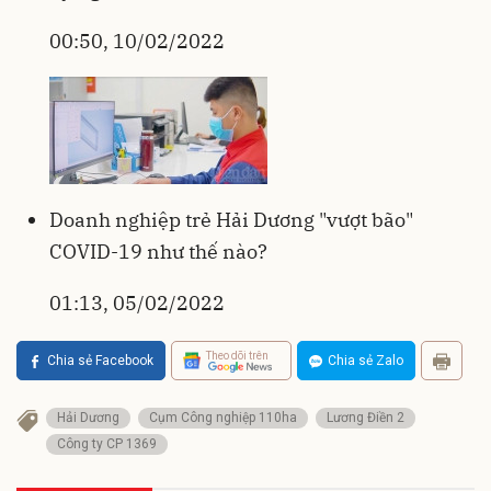
00:50, 10/02/2022
Doanh nghiệp trẻ Hải Dương "vượt bão"
COVID-19 như thế nào?
01:13, 05/02/2022
Theo dõi trên
Chia sẻ Facebook
Chia sẻ Zalo
Hải Dương
Cụm Công nghiệp 110ha
Lương Điền 2
Công ty CP 1369