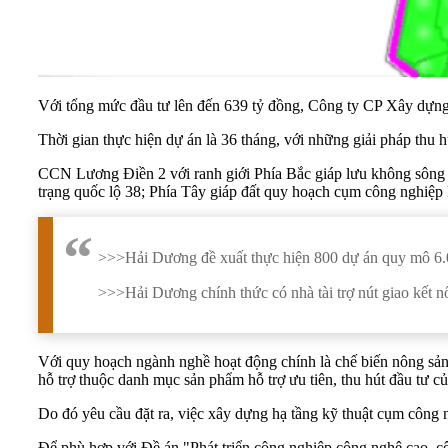
Với tổng mức đầu tư lên đến 639 tỷ đồng, Công ty CP Xây dự
Thời gian thực hiện dự án là 36 tháng, với những giải pháp thu
CCN Lương Điền 2 với ranh giới Phía Bắc giáp lưu không sông
trạng quốc lộ 38; Phía Tây giáp đất quy hoạch cụm công nghiệ
>>>
Hải Dương đề xuất thực hiện 800 dự án quy mô 6.
>>>
Hải Dương chính thức có nhà tài trợ nút giao kết n
Với quy hoạch ngành nghề hoạt động chính là chế biến nông sản,
hỗ trợ thuộc danh mục sản phẩm hỗ trợ ưu tiên, thu hút đầu tư 
Do đó yêu cầu đặt ra, việc xây dựng hạ tầng kỹ thuật cụm công n
Để phù hợp với Đề án "Phát triển công nghiệp công nghệ cao, c