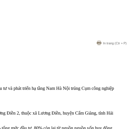
In trang
(Ctr + P)
 tư và phát triển hạ tầng Nam Hà Nội trúng Cụm công nghiệp
ng Điền 2, thuộc xã Lương Điền, huyện Cẩm Giàng, tỉnh Hải
 tổng mức đầu tư, 80% còn lại từ nguồn nguồn vốn huy động.