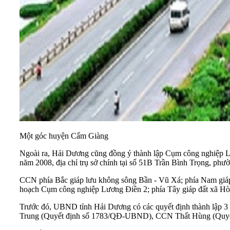
Một góc huyện Cẩm Giàng
Ngoài ra, Hải Dương cũng đồng ý thành lập Cụm công nghiệp L
năm 2008, địa chỉ trụ sở chính tại số 51B Trần Bình Trọng, phư
CCN phía Bắc giáp lưu không sông Bần - Vũ Xá; phía Nam giáp
hoạch Cụm công nghiệp Lương Điền 2; phía Tây giáp đất xã Hò
Trước đó, UBND tỉnh Hải Dương có các quyết định thành lập 3 
Trung (Quyết định số 1783/QĐ-UBND), CCN Thất Hùng (Quy