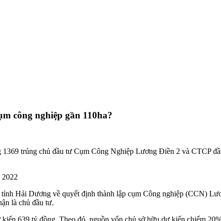
ụm công nghiệp gần 110ha?
g 1369 trúng chủ đầu tư Cụm Công Nghiệp Lương Điền 2 và CTCP đầu
m 2022
 tỉnh
Hải Dương
về quyết định thành lập cụm Công nghiệp (CCN) Lươ
ận là chủ đầu tư.
kiến 639 tỷ đồng. Theo đó, nguồn vốn chủ sở hữu dự kiến chiếm 20%