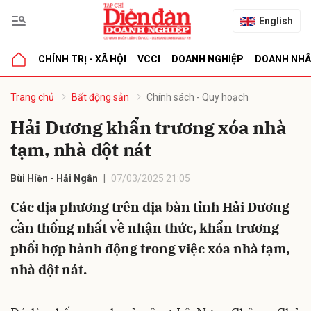
English
CHÍNH TRỊ - XÃ HỘI
VCCI
DOANH NGHIỆP
DOANH NH
bình luận
Trang chủ
Bất động sản
Chính sách - Quy hoạch
Hải Dương khẩn trương xóa nhà
tạm, nhà dột nát
Bùi Hiền - Hải Ngân
07/03/2025 21:05
Các địa phương trên địa bàn tỉnh Hải Dương
cần thống nhất về nhận thức, khẩn trương
Hủy
G
phối hợp hành động trong việc xóa nhà tạm,
nhà dột nát.