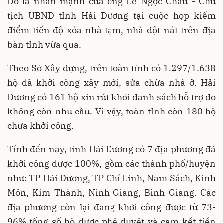
Đó là nhấn mạnh của ông Lê Ngọc Châu - Chủ
tịch UBND tỉnh Hải Dương tại cuộc họp kiểm
điểm tiến độ xóa nhà tạm, nhà dột nát trên địa
bàn tỉnh vừa qua.
Theo Sở Xây dựng, trên toàn tỉnh có 1.297/1.638
hộ đã khởi công xây mới, sửa chữa nhà ở. Hải
Dương có 161 hộ xin rút khỏi danh sách hỗ trợ do
không còn nhu cầu. Vì vậy, toàn tỉnh còn 180 hộ
chưa khởi công.
Tính đến nay, tỉnh Hải Dương có 7 địa phương đã
khởi công được 100%, gồm các thành phố/huyện
như: TP Hải Dương, TP Chí Linh, Nam Sách, Kinh
Môn, Kim Thành, Ninh Giang, Bình Giang. Các
địa phương còn lại đang khởi công được từ 73-
96% tổng số hộ được phê duyệt và cam kết tiến