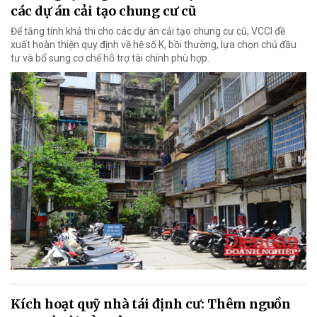
các dự án cải tạo chung cư cũ
Để tăng tính khả thi cho các dự án cải tạo chung cư cũ, VCCI đề
xuất hoàn thiện quy định về hệ số K, bồi thường, lựa chọn chủ đầu
tư và bổ sung cơ chế hỗ trợ tài chính phù hợp.
Kích hoạt quỹ nhà tái định cư: Thêm nguồn