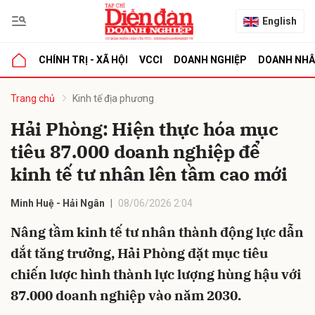
English
CHÍNH TRỊ - XÃ HỘI
VCCI
DOANH NGHIỆP
DOANH NH
bình luận
Trang chủ
Kinh tế địa phương
Hải Phòng: Hiện thực hóa mục
tiêu 87.000 doanh nghiệp để
kinh tế tư nhân lên tầm cao mới
Minh Huệ - Hải Ngân
08/06/2026 2:04
Nâng tầm kinh tế tư nhân thành động lực dẫn
Hủy
G
dắt tăng trưởng, Hải Phòng đặt mục tiêu
chiến lược hình thành lực lượng hùng hậu với
87.000 doanh nghiệp vào năm 2030.