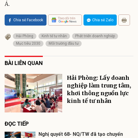
Á.
Theo dõi trên
Chia sẻ Facebook
Chia sẻ Zalo
Hải Phòng
Kinh tế tư nhân
Phát triển doanh nghiệp
Mục tiêu 2030
Môi trường đầu tư
BÀI LIÊN QUAN
Hải Phòng: Lấy doanh
nghiệp làm trung tâm,
khơi thông nguồn lực
kinh tế tư nhân
ĐỌC TIẾP
Nghị quyết 68- NQ/TW đã tạo chuyển