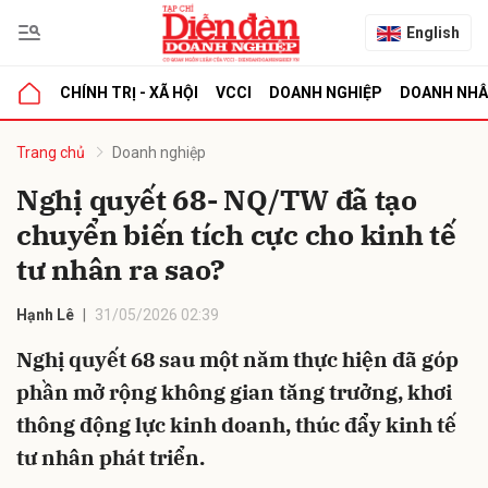
English
CHÍNH TRỊ - XÃ HỘI
VCCI
DOANH NGHIỆP
DOANH NH
bình luận
Trang chủ
Doanh nghiệp
Nghị quyết 68- NQ/TW đã tạo
chuyển biến tích cực cho kinh tế
tư nhân ra sao?
Hạnh Lê
31/05/2026 02:39
Nghị quyết 68 sau một năm thực hiện đã góp
Hủy
G
phần mở rộng không gian tăng trưởng, khơi
thông động lực kinh doanh, thúc đẩy kinh tế
tư nhân phát triển.