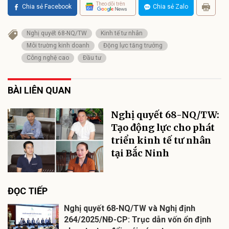
Theo dõi trên
Chia sẻ Facebook
Chia sẻ Zalo
Nghị quyết 68-NQ/TW
Kinh tế tư nhân
Môi trường kinh doanh
Động lực tăng trưởng
Công nghệ cao
Đầu tư
BÀI LIÊN QUAN
Nghị quyết 68-NQ/TW:
Tạo động lực cho phát
triển kinh tế tư nhân
tại Bắc Ninh
ĐỌC TIẾP
Nghị quyết 68-NQ/TW và Nghị định
264/2025/NĐ-CP: Trục dẫn vốn ổn định