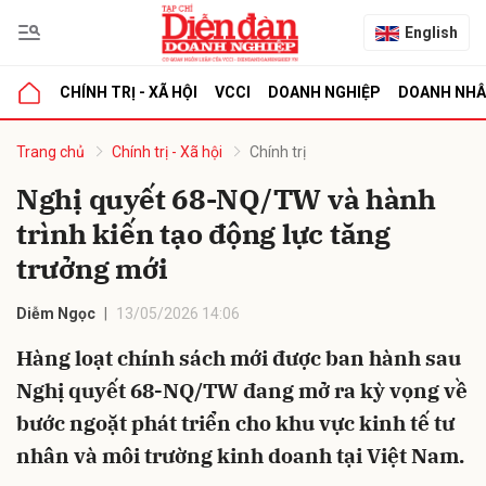
English
CHÍNH TRỊ - XÃ HỘI
VCCI
DOANH NGHIỆP
DOANH NH
bình luận
Trang chủ
Chính trị - Xã hội
Chính trị
Nghị quyết 68-NQ/TW và hành
trình kiến tạo động lực tăng
trưởng mới
Diễm Ngọc
13/05/2026 14:06
Hàng loạt chính sách mới được ban hành sau
Hủy
G
Nghị quyết 68-NQ/TW đang mở ra kỳ vọng về
bước ngoặt phát triển cho khu vực kinh tế tư
nhân và môi trường kinh doanh tại Việt Nam.