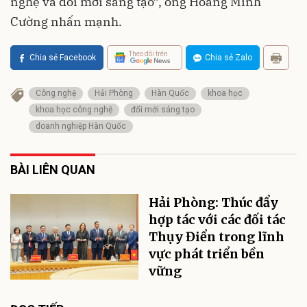
nghệ và đổi mới sáng tạo”, ông Hoàng Minh
Cường nhấn mạnh.
Theo dõi trên
Chia sẻ Facebook
Chia sẻ Zalo
Công nghệ
Hải Phòng
Hàn Quốc
khoa học
khoa học công nghệ
đổi mới sáng tạo
doanh nghiệp Hàn Quốc
BÀI LIÊN QUAN
Hải Phòng: Thúc đẩy
hợp tác với các đối tác
Thụy Điển trong lĩnh
vực phát triển bền
vững