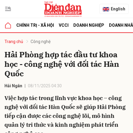
English
CHÍNH TRỊ - XÃ HỘI
VCCI
DOANH NGHIỆP
DOANH NH
bình luận
Trang chủ
Công nghệ
Hải Phòng hợp tác đầu tư khoa
học - công nghệ với đối tác Hàn
Quốc
Hải Ngân
08/11/2025 04:30
Việc hợp tác trong lĩnh vực khoa học – công
Hủy
G
nghệ với đối tác Hàn Quốc sẽ giúp Hải Phòng
tiếp cận được các công nghệ lõi, mô hình
quản lý tri thức và kinh nghiệm phát triển