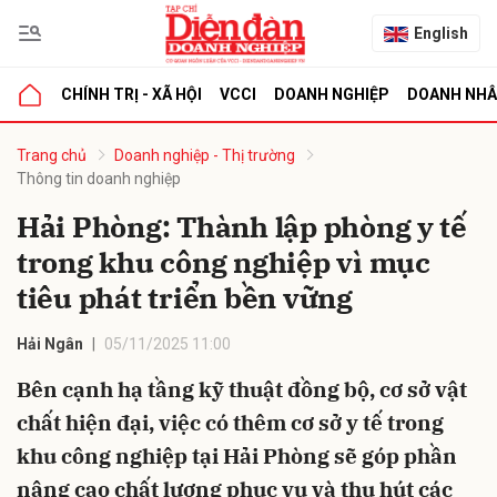
English
CHÍNH TRỊ - XÃ HỘI
VCCI
DOANH NGHIỆP
DOANH NH
bình luận
Trang chủ
Doanh nghiệp - Thị trường
Thông tin doanh nghiệp
Hải Phòng: Thành lập phòng y tế
trong khu công nghiệp vì mục
tiêu phát triển bền vững
Hải Ngân
05/11/2025 11:00
Hủy
G
Bên cạnh hạ tầng kỹ thuật đồng bộ, cơ sở vật
chất hiện đại, việc có thêm cơ sở y tế trong
khu công nghiệp tại Hải Phòng sẽ góp phần
nâng cao chất lượng phục vụ và thu hút các