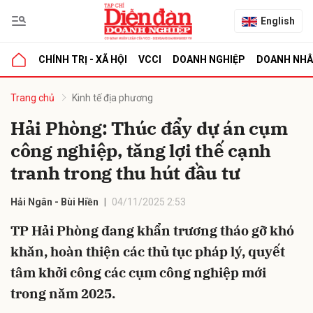
English
CHÍNH TRỊ - XÃ HỘI
VCCI
DOANH NGHIỆP
DOANH NH
bình luận
Trang chủ
Kinh tế địa phương
Hải Phòng: Thúc đẩy dự án cụm
công nghiệp, tăng lợi thế cạnh
tranh trong thu hút đầu tư
Hải Ngân - Bùi Hiền
04/11/2025 2:53
TP Hải Phòng đang khẩn trương tháo gỡ khó
Hủy
G
khăn, hoàn thiện các thủ tục pháp lý, quyết
tâm khởi công các cụm công nghiệp mới
trong năm 2025.