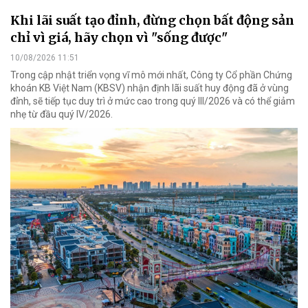
Khi lãi suất tạo đỉnh, đừng chọn bất động sản
chỉ vì giá, hãy chọn vì "sống được"
10/08/2026 11:51
Trong cập nhật triển vọng vĩ mô mới nhất, Công ty Cổ phần Chứng
khoán KB Việt Nam (KBSV) nhận định lãi suất huy động đã ở vùng
đỉnh, sẽ tiếp tục duy trì ở mức cao trong quý III/2026 và có thể giảm
nhẹ từ đầu quý IV/2026.