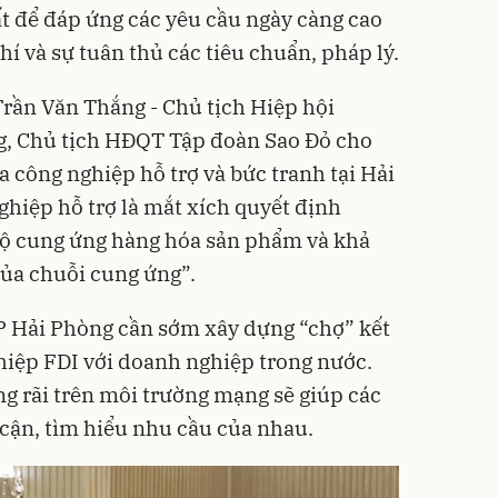
ất để đáp ứng các yêu cầu ngày càng cao
phí và sự tuân thủ các tiêu chuẩn, pháp lý.
rần Văn Thắng - Chủ tịch Hiệp hội
, Chủ tịch HĐQT Tập đoàn Sao Đỏ cho
a công nghiệp hỗ trợ và bức tranh tại Hải
ghiệp hỗ trợ là mắt xích quyết định
 độ cung ứng hàng hóa sản phẩm và khả
của chuỗi cung ứng”.
P Hải Phòng cần sớm xây dựng “chợ” kết
hiệp FDI với doanh nghiệp trong nước.
ộng rãi trên môi trường mạng sẽ giúp các
cận, tìm hiểu nhu cầu của nhau.