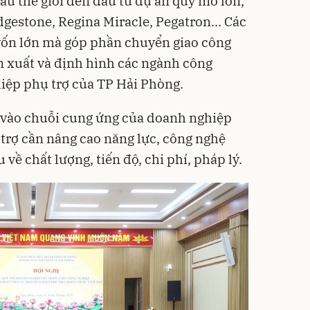
ầu thế giới đến đầu tư dự án quy mô lớn,
gestone, Regina Miracle, Pegatron... Các
vốn lớn mà góp phần chuyển giao công
n xuất và định hình các ngành công
iệp phụ trợ của TP Hải Phòng.
u vào chuỗi cung ứng của doanh nghiệp
trợ cần nâng cao năng lực, công nghệ
về chất lượng, tiến độ, chi phí, pháp lý.