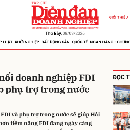
GIỚI THIỆU
bình luận
Thứ Bảy,
08/08/2026
P LUẬT
KHỞI NGHIỆP
BẤT ĐỘNG SẢN
QUỐC TẾ
NGÂN HÀNG - CHỨN
 nối doanh nghiệp FDI
ĐỌC T
p phụ trợ trong nước
Hủy
G
 FDI và phụ trợ trong nước sẽ giúp Hải
 hơn tiềm năng FDI đang ngày càng