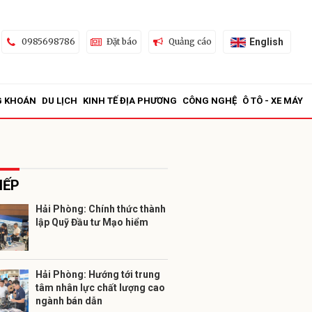
English
0985698786
Đặt báo
Quảng cáo
G KHOÁN
DU LỊCH
KINH TẾ ĐỊA PHƯƠNG
CÔNG NGHỆ
Ô TÔ - XE MÁY
IẾP
Hải Phòng: Chính thức thành
lập Quỹ Đầu tư Mạo hiểm
ửi
Hải Phòng: Hướng tới trung
tâm nhân lực chất lượng cao
ngành bán dẫn