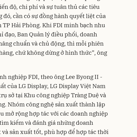
iến độ, chi phí và sự tuân thủ các tiêu
 đó, cần có sự đồng hành quyết liệt của
n TP Hải Phòng. Khi FDI minh bạch nhu
ỉ đạo, Ban Quản lý điều phối, doanh
nâng chuẩn và chủ động, thì mỗi phiên
t hàng, chứ không dừng ở hình thức”, ông
h nghiệp FDI, theo ông Lee Byong II -
ất của LG Display, LG Display Việt Nam
trụ sở tại Khu công nghiệp Tràng Duệ và
ng. Nhóm công nghệ sản xuất thành lập
êu mở rộng hợp tác với các doanh nghiệp
 tìm kiếm và đánh giá những doanh
 và sản xuất tốt, phù hợp để hợp tác thời