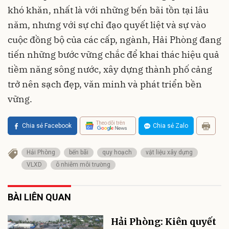
khó khăn, nhất là với những bến bãi tồn tại lâu
năm, nhưng với sự chỉ đạo quyết liệt và sự vào
cuộc đồng bộ của các cấp, ngành, Hải Phòng đang
tiến những bước vững chắc để khai thác hiệu quả
tiềm năng sông nước, xây dựng thành phố cảng
trở nên sạch đẹp, văn minh và phát triển bền
vững.
Theo dõi trên
Chia sẻ Facebook
Chia sẻ Zalo
Hải Phòng
bến bãi
quy hoạch
vật liệu xây dựng
VLXD
ô nhiễm môi trường
BÀI LIÊN QUAN
Hải Phòng: Kiên quyết