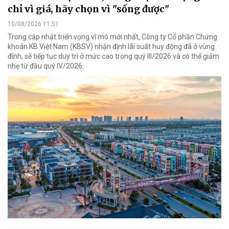
chỉ vì giá, hãy chọn vì "sống được"
10/08/2026 11:51
Trong cập nhật triển vọng vĩ mô mới nhất, Công ty Cổ phần Chứng
khoán KB Việt Nam (KBSV) nhận định lãi suất huy động đã ở vùng
đỉnh, sẽ tiếp tục duy trì ở mức cao trong quý III/2026 và có thể giảm
nhẹ từ đầu quý IV/2026.