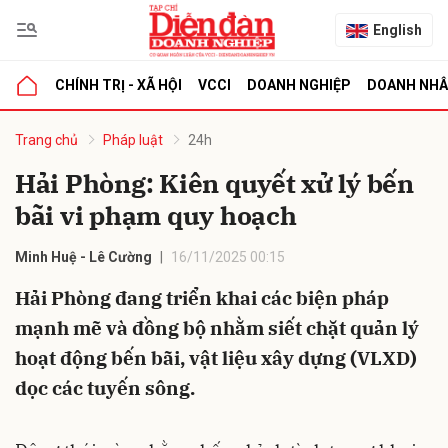
English
CHÍNH TRỊ - XÃ HỘI
VCCI
DOANH NGHIỆP
DOANH NH
bình luận
Trang chủ
Pháp luật
24h
Hải Phòng: Kiên quyết xử lý bến
bãi vi phạm quy hoạch
Minh Huệ - Lê Cường
16/11/2025 00:15
Hải Phòng đang triển khai các biện pháp
mạnh mẽ và đồng bộ nhằm siết chặt quản lý
Hủy
G
hoạt động bến bãi, vật liệu xây dựng (VLXD)
dọc các tuyến sông.