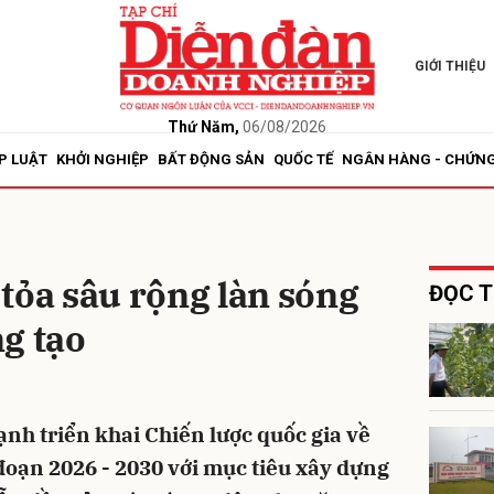
GIỚI THIỆU
bình luận
Thứ Năm,
06/08/2026
P LUẬT
KHỞI NGHIỆP
BẤT ĐỘNG SẢN
QUỐC TẾ
NGÂN HÀNG - CHỨN
tỏa sâu rộng làn sóng
ĐỌC T
g tạo
Hủy
G
h triển khai Chiến lược quốc gia về
 đoạn 2026 - 2030 với mục tiêu xây dựng