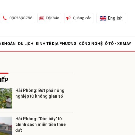
English
0985698786
Đặt báo
Quảng cáo
G KHOÁN
DU LỊCH
KINH TẾ ĐỊA PHƯƠNG
CÔNG NGHỆ
Ô TÔ - XE MÁY
IẾP
Hải Phòng: Bứt phá nông
nghiệp từ không gian số
ửi
Hải Phòng: "Đòn bẩy" từ
chính sách miễn tiền thuê
đất