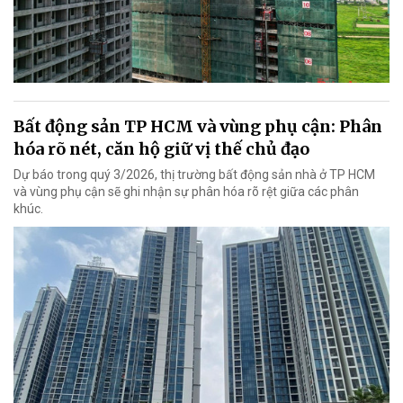
Bất động sản TP HCM và vùng phụ cận: Phân
hóa rõ nét, căn hộ giữ vị thế chủ đạo
Dự báo trong quý 3/2026, thị trường bất động sản nhà ở TP HCM
và vùng phụ cận sẽ ghi nhận sự phân hóa rõ rệt giữa các phân
khúc.