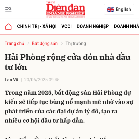
English
CHÍNH TRỊ - XÃ HỘI
VCCI
DOANH NGHIỆP
DOANH NH
bình luận
Trang chủ
Bất động sản
Thị trường
Hải Phòng rộng cửa đón nhà đầu
tư lớn
Lan Vũ
20/06/2025 09:45
Trong năm 2025, bất động sản Hải Phòng dự
kiến sẽ tiếp tục bùng nổ mạnh mẽ nhờ vào sự
Hủy
G
phát triển của các đại dự án tỷ đô, tạo ra
nhiều cơ hội đầu tư hấp dẫn.