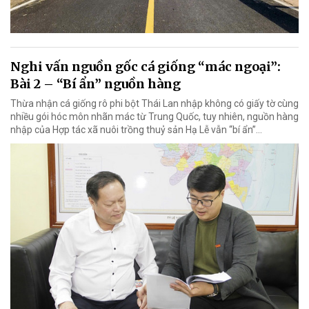
Nghi vấn nguồn gốc cá giống “mác ngoại”:
Bài 2 – “Bí ẩn” nguồn hàng
Thừa nhận cá giống rô phi bột Thái Lan nhập không có giấy tờ cùng
nhiều gói hóc môn nhãn mác từ Trung Quốc, tuy nhiên, nguồn hàng
nhập của Hợp tác xã nuôi trồng thuỷ sản Hạ Lễ vẫn “bí ẩn”…