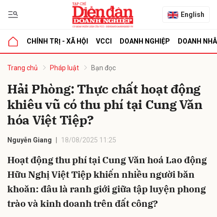
English
CHÍNH TRỊ - XÃ HỘI
VCCI
DOANH NGHIỆP
DOANH NH
bình luận
Trang chủ
Pháp luật
Bạn đọc
Hải Phòng: Thực chất hoạt động
khiêu vũ có thu phí tại Cung Văn
hóa Việt Tiệp?
Nguyễn Giang
18/08/2025 11:25
Hoạt động thu phí tại Cung Văn hoá Lao động
Hủy
G
Hữu Nghị Việt Tiệp khiến nhiều người băn
khoăn: đâu là ranh giới giữa tập luyện phong
trào và kinh doanh trên đất công?