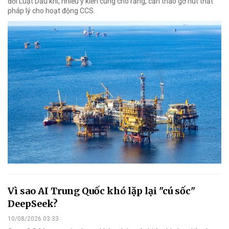
đổi Luật Dầu khí, nhiều ý kiến cũng cho rằng, cần tháo gỡ nút thắt
pháp lý cho hoạt động CCS.
Vì sao AI Trung Quốc khó lặp lại "cú sốc"
DeepSeek?
10/08/2026 03:33