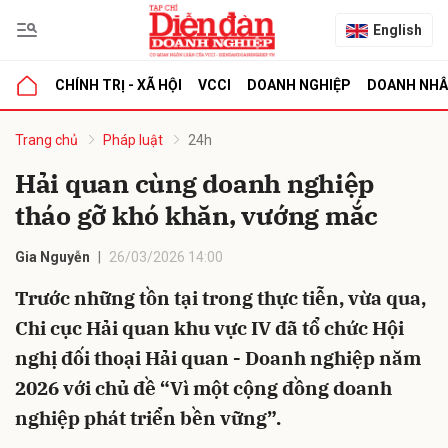
English
CHÍNH TRỊ - XÃ HỘI
VCCI
DOANH NGHIỆP
DOANH NH
bình luận
Trang chủ
Pháp luật
24h
Hải quan cùng doanh nghiệp
tháo gỡ khó khăn, vướng mắc
Gia Nguyễn
26/03/2026 14:00
Trước những tồn tại trong thực tiễn, vừa qua,
Chi cục Hải quan khu vực IV đã tổ chức Hội
Hủy
G
nghị đối thoại Hải quan - Doanh nghiệp năm
2026 với chủ đề “Vì một cộng đồng doanh
nghiệp phát triển bền vững”.