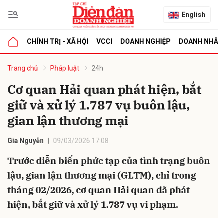
English
CHÍNH TRỊ - XÃ HỘI
VCCI
DOANH NGHIỆP
DOANH NH
bình luận
Trang chủ
Pháp luật
24h
Cơ quan Hải quan phát hiện, bắt
giữ và xử lý 1.787 vụ buôn lậu,
gian lận thương mại
Gia Nguyễn
09/03/2026 17:08
Trước diễn biến phức tạp của tình trạng buôn
Hủy
G
lậu, gian lận thương mại (GLTM), chỉ trong
tháng 02/2026, cơ quan Hải quan đã phát
hiện, bắt giữ và xử lý 1.787 vụ vi phạm.