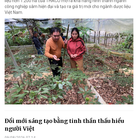
liệu hơn 1.200 ha của THACO mở ra khả năng hình thành ngành
công nghiệp sâm hiện đại và tạo ra giá trị mới cho ngành dược liệu
Việt Nam.
Đổi mới sáng tạo bằng tinh thần thấu hiểu
người Việt
09/08/2026 07:14