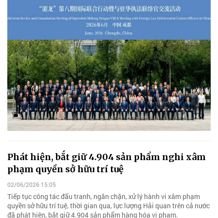
Phát hiện, bắt giữ 4.904 sản phẩm nghi xâm
phạm quyền sở hữu trí tuệ
02/06/2026 15:05
Tiếp tục công tác đấu tranh, ngăn chặn, xử lý hành vi xâm phạm
quyền sở hữu trí tuệ, thời gian qua, lực lượng Hải quan trên cả nước
đã phát hiện, bắt giữ 4.904 sản phẩm hàng hóa vi phạm.