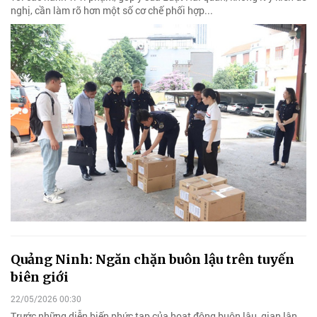
nghị, cần làm rõ hơn một số cơ chế phối hợp...
Quảng Ninh: Ngăn chặn buôn lậu trên tuyến
biên giới
22/05/2026 00:30
Trước những diễn biến phức tạp của hoạt động buôn lậu, gian lận