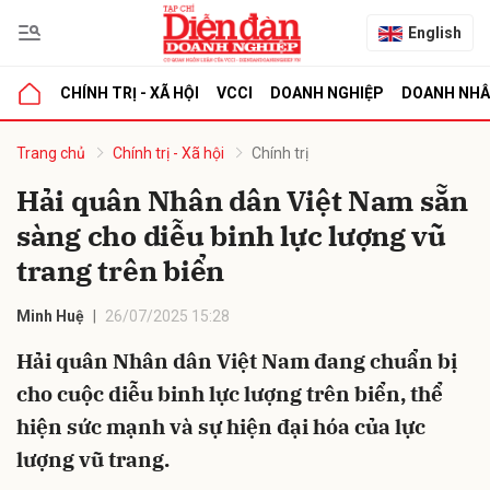
English
CHÍNH TRỊ - XÃ HỘI
VCCI
DOANH NGHIỆP
DOANH NH
bình luận
Trang chủ
Chính trị - Xã hội
Chính trị
Hải quân Nhân dân Việt Nam sẵn
sàng cho diễu binh lực lượng vũ
trang trên biển
Minh Huệ
26/07/2025 15:28
Hải quân Nhân dân Việt Nam đang chuẩn bị
Hủy
G
cho cuộc diễu binh lực lượng trên biển, thể
hiện sức mạnh và sự hiện đại hóa của lực
lượng vũ trang.