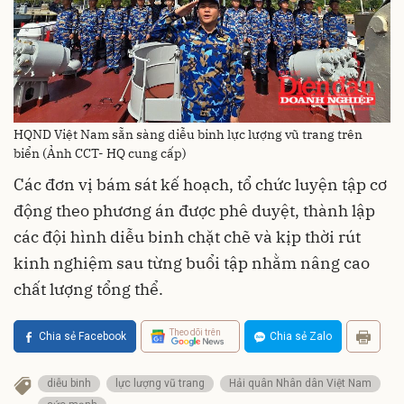
HQND Việt Nam sẵn sàng diễu binh lực lượng vũ trang trên
biển (Ảnh CCT- HQ cung cấp)
Các đơn vị bám sát kế hoạch, tổ chức luyện tập cơ
động theo phương án được phê duyệt, thành lập
các đội hình diễu binh chặt chẽ và kịp thời rút
kinh nghiệm sau từng buổi tập nhằm nâng cao
chất lượng tổng thể.
Theo dõi trên
Chia sẻ Facebook
Chia sẻ Zalo
diễu binh
lực lượng vũ trang
Hải quân Nhân dân Việt Nam