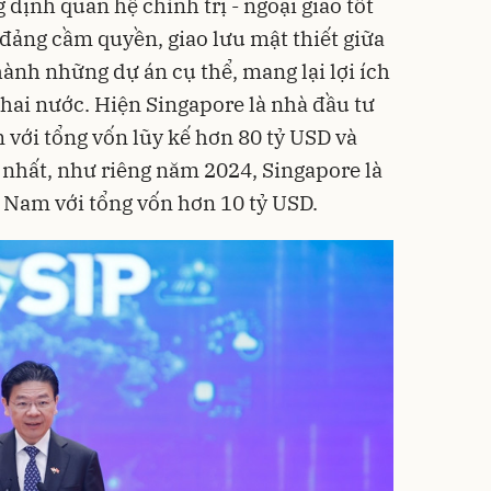
định quan hệ chính trị - ngoại giao tốt
 đảng cầm quyền, giao lưu mật thiết giữa
ành những dự án cụ thể, mang lại lợi ích
o hai nước. Hiện Singapore là nhà đầu tư
m với tổng vốn lũy kế hơn 80 tỷ USD và
 nhất, như riêng năm 2024, Singapore là
t Nam với tổng vốn hơn 10 tỷ USD.