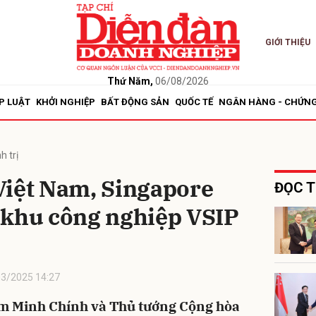
GIỚI THIỆU
bình luận
Thứ Năm,
06/08/2026
P LUẬT
KHỞI NGHIỆP
BẤT ĐỘNG SẢN
QUỐC TẾ
NGÂN HÀNG - CHỨN
h trị
Việt Nam, Singapore
ĐỌC T
 khu công nghiệp VSIP
Hủy
G
3/2025 14:27
m Minh Chính và Thủ tướng Cộng hòa