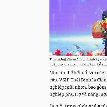
Thủ tướng Phạm Minh Chính kỳ vọng
phát huy thế mạnh mang tính bổ sun
Nhờ ưu thế kết nối với các 
cầu, VSIP Thái Bình là điể
nghiệp mũi nhọn, bao gồm li
nghiệp phụ trợ và năng lượn
Là một trong những nhà ph