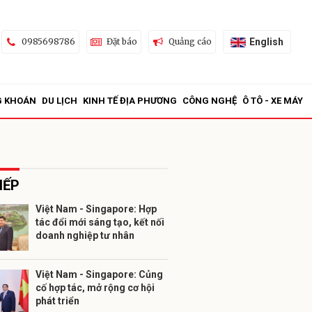
English
0985698786
Đặt báo
Quảng cáo
G KHOÁN
DU LỊCH
KINH TẾ ĐỊA PHƯƠNG
CÔNG NGHỆ
Ô TÔ - XE MÁY
IẾP
Việt Nam - Singapore: Hợp
tác đổi mới sáng tạo, kết nối
ửi
doanh nghiệp tư nhân
Việt Nam - Singapore: Củng
cố hợp tác, mở rộng cơ hội
phát triển