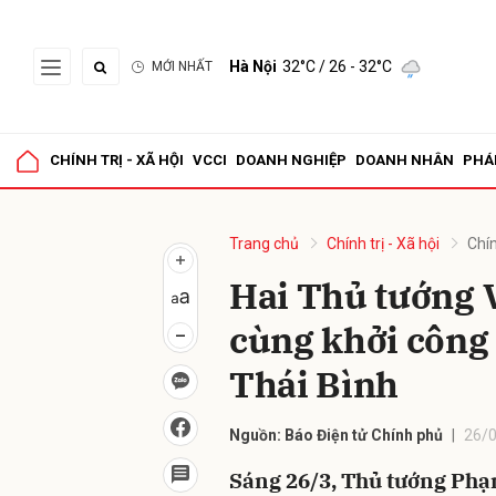
Hà Nội
32°C
/ 26 - 32°C
MỚI NHẤT
Gửi 
CHÍNH TRỊ - XÃ HỘI
VCCI
DOANH NGHIỆP
DOANH NHÂN
PHÁ
Trang chủ
Chính trị - Xã hội
Chín
Hai Thủ tướng 
cùng khởi công
Thái Bình
Nguồn: Báo Điện tử Chính phủ
26/0
Sáng 26/3, Thủ tướng Phạ