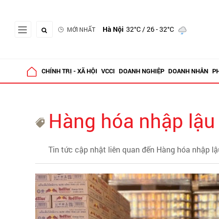
Hà Nội
32°C
/ 26 - 32°C
MỚI NHẤT
CHÍNH TRỊ - XÃ HỘI
VCCI
DOANH NGHIỆP
DOANH NHÂN
P
Hàng hóa nhập lậu
Tin tức cập nhật liên quan đến Hàng hóa nhập lậ