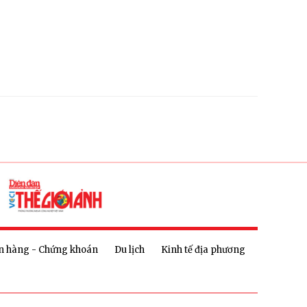
n hàng - Chứng khoán
Du lịch
Kinh tế địa phương