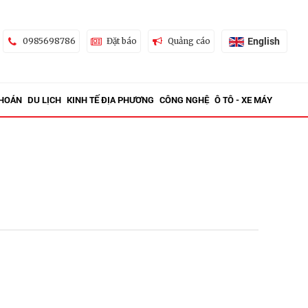
English
0985698786
Đặt báo
Quảng cáo
KHOÁN
DU LỊCH
KINH TẾ ĐỊA PHƯƠNG
CÔNG NGHỆ
Ô TÔ - XE MÁY