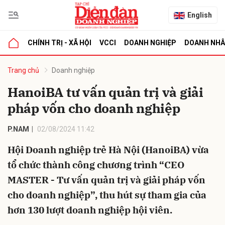
English
CHÍNH TRỊ - XÃ HỘI
VCCI
DOANH NGHIỆP
DOANH NH
bình luận
Trang chủ
Doanh nghiệp
HanoiBA tư vấn quản trị và giải
pháp vốn cho doanh nghiệp
P.NAM
02/08/2024 11:42
Hội Doanh nghiệp trẻ Hà Nội (HanoiBA) vừa
tổ chức thành công chương trình “CEO
Hủy
G
MASTER - Tư vấn quản trị và giải pháp vốn
cho doanh nghiệp”, thu hút sự tham gia của
hơn 130 lượt doanh nghiệp hội viên.