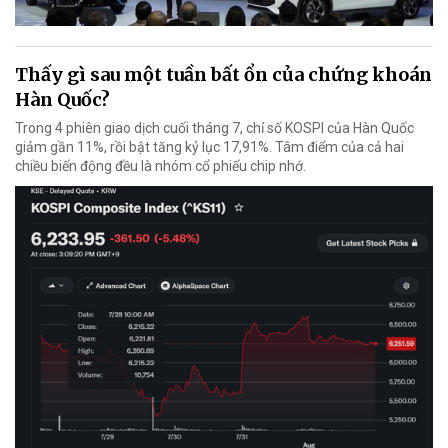
Thấy gì sau một tuần bất ổn của chứng khoán
Hàn Quốc?
Trong 4 phiên giao dịch cuối tháng 7, chỉ số KOSPI của Hàn Quốc
giảm gần 11%, rồi bật tăng kỷ lục 17,91%. Tâm điểm của cả hai
chiều biến động đều là nhóm cổ phiếu chip nhớ.