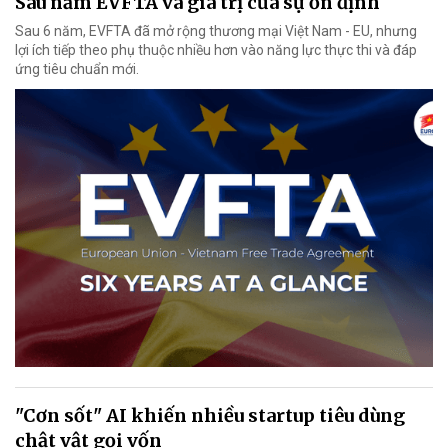
Sáu năm EVFTA và giá trị của sự ổn định
Sau 6 năm, EVFTA đã mở rộng thương mại Việt Nam - EU, nhưng
lợi ích tiếp theo phụ thuộc nhiều hơn vào năng lực thực thi và đáp
ứng tiêu chuẩn mới.
"Cơn sốt" AI khiến nhiều startup tiêu dùng
chật vật gọi vốn