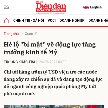
English
CHÍNH TRỊ - XÃ HỘI
VCCI
DOANH NGHIỆP
DOANH NH
bình luận
Trang chủ
Quốc tế
Hé lộ "bí mật" về động lực tăng
trưởng kinh tế Mỹ
TRƯƠNG KHẮC TRÀ
24/05/2024 04:00
Chi tới hàng trăm tỷ USD viện trợ các nước
đang xảy ra chiến sự đã và đang tạo động lực
Hủy
G
để ngành công nghiệp quốc phòng Mỹ bứt
phá mạnh mẽ.