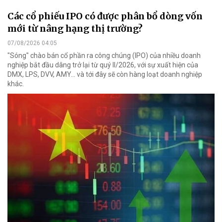
Các cổ phiếu IPO có được phân bổ dòng vốn
mới từ nâng hạng thị trường?
07/08/2026 04:05
"Sóng" chào bán cổ phần ra công chúng (IPO) của nhiều doanh
nghiệp bắt đầu dâng trở lại từ quý II/2026, với sự xuất hiện của
DMX, LPS, DVV, AMY... và tới đây sẽ còn hàng loạt doanh nghiệp
khác.