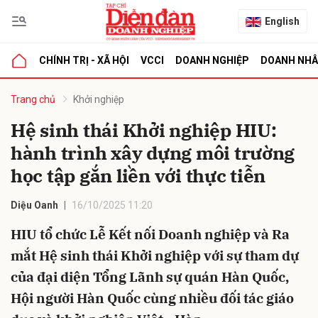
English
CHÍNH TRỊ - XÃ HỘI
VCCI
DOANH NGHIỆP
DOANH NH
bình luận
Trang chủ
Khởi nghiệp
Hệ sinh thái Khởi nghiệp HIU:
hành trình xây dựng môi trường
học tập gắn liền với thực tiễn
Diệu Oanh
16/10/2025 11:20
HIU tổ chức Lễ Kết nối Doanh nghiệp và Ra
Hủy
G
mắt Hệ sinh thái Khởi nghiệp với sự tham dự
của đại diện Tổng Lãnh sự quán Hàn Quốc,
Hội người Hàn Quốc cùng nhiều đối tác giáo