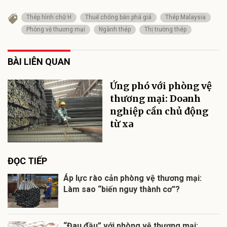
Thép hình chữ H
Thuế chống bán phá giá
Thép Malaysia
Phòng vệ thương mại
Ngành thép
Thị trường thép
BÀI LIÊN QUAN
Ứng phó với phòng vệ
thương mại: Doanh
nghiệp cần chủ động
từ xa
ĐỌC TIẾP
Áp lực rào cản phòng vệ thương mại:
Làm sao “biến nguy thành cơ”?
“Đau đầu” với phòng vệ thương mại: