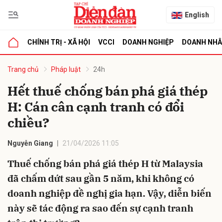
English
CHÍNH TRỊ - XÃ HỘI
VCCI
DOANH NGHIỆP
DOANH NH
bình luận
Trang chủ
Pháp luật
24h
Hết thuế chống bán phá giá thép
H: Cán cân cạnh tranh có đổi
chiều?
Nguyễn Giang
21/04/2026 11:05
Thuế chống bán phá giá thép H từ Malaysia
Hủy
G
đã chấm dứt sau gần 5 năm, khi không có
doanh nghiệp đề nghị gia hạn. Vậy, diễn biến
này sẽ tác động ra sao đến sự cạnh tranh