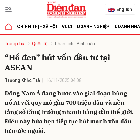
English
CHÍNH TRỊ - XÃ HỘI
VCCI
DOANH NGHIỆP
DOANH NH
bình luận
Trang chủ
Quốc tế
Phân tích - Bình luận
“Hố đen” hút vốn đầu tư tại
ASEAN
Trương Khắc Trà
16/11/2025 04:08
Đông Nam Á đang bước vào giai đoạn bùng
nổ AI với quy mô gần 700 triệu dân và nền
Hủy
G
tảng số tăng trưởng nhanh hàng đầu thế giới.
Điều này hứa hẹn tiếp tục hút mạnh vốn đầu
tư nước ngoài.