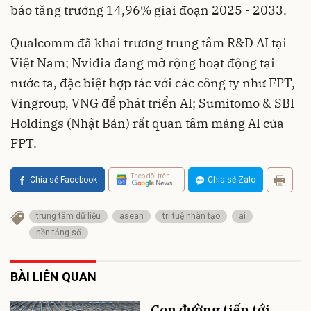
báo tăng trưởng 14,96% giai đoạn 2025 - 2033.
Qualcomm đã khai trương trung tâm R&D AI tại
Việt Nam; Nvidia đang mở rộng hoạt động tại
nước ta, đặc biệt hợp tác với các công ty như FPT,
Vingroup, VNG để phát triển AI; Sumitomo & SBI
Holdings (Nhật Bản) rất quan tâm mảng AI của
FPT.
Theo dõi trên
Chia sẻ Facebook
Chia sẻ Zalo
trung tâm dữ liệu
asean
trí tuệ nhân tạo
ai
nền tảng số
BÀI LIÊN QUAN
Con đường tiến tới