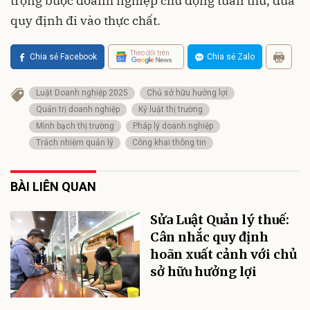
trọng buộc doanh nghiệp chủ động tuân thủ, đưa
quy định đi vào thực chất.
Theo dõi trên
Chia sẻ Facebook
Chia sẻ Zalo
Luật Doanh nghiệp 2025
Chủ sở hữu hưởng lợi
Quản trị doanh nghiệp
Kỷ luật thị trường
Minh bạch thị trường
Pháp lý doanh nghiệp
Trách nhiệm quản lý
Công khai thông tin
BÀI LIÊN QUAN
Sửa Luật Quản lý thuế:
Cân nhắc quy định
hoãn xuất cảnh với chủ
sở hữu hưởng lợi