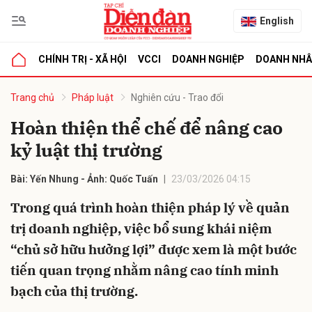
English
CHÍNH TRỊ - XÃ HỘI
VCCI
DOANH NGHIỆP
DOANH NH
bình luận
Trang chủ
Pháp luật
Nghiên cứu - Trao đổi
Hoàn thiện thể chế để nâng cao
kỷ luật thị trường
Bài: Yến Nhung - Ảnh: Quốc Tuấn
23/03/2026 04:15
Trong quá trình hoàn thiện pháp lý về quản
trị doanh nghiệp, việc bổ sung khái niệm
Hủy
G
“chủ sở hữu hưởng lợi” được xem là một bước
tiến quan trọng nhằm nâng cao tính minh
bạch của thị trường.