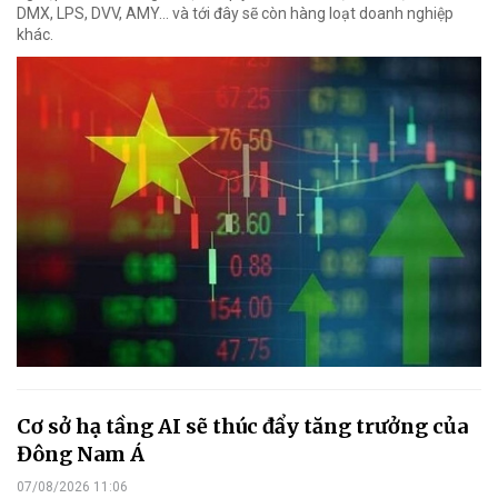
DMX, LPS, DVV, AMY... và tới đây sẽ còn hàng loạt doanh nghiệp
khác.
Cơ sở hạ tầng AI sẽ thúc đẩy tăng trưởng của
Đông Nam Á
07/08/2026 11:06