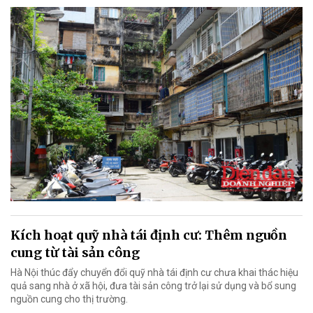
Kích hoạt quỹ nhà tái định cư: Thêm nguồn
cung từ tài sản công
Hà Nội thúc đẩy chuyển đổi quỹ nhà tái định cư chưa khai thác hiệu
quả sang nhà ở xã hội, đưa tài sản công trở lại sử dụng và bổ sung
nguồn cung cho thị trường.