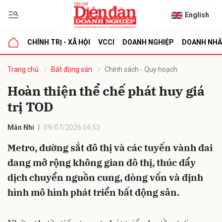
English
CHÍNH TRỊ - XÃ HỘI
VCCI
DOANH NGHIỆP
DOANH NH
bình luận
Trang chủ
Bất động sản
Chính sách - Quy hoạch
Hoàn thiện thể chế phát huy giá
trị TOD
Mẫn Nhi
09/07/2026 04:53
Metro, đường sắt đô thị và các tuyến vành đai
đang mở rộng không gian đô thị, thúc đẩy
Hủy
G
dịch chuyển nguồn cung, dòng vốn và định
hình mô hình phát triển bất động sản.