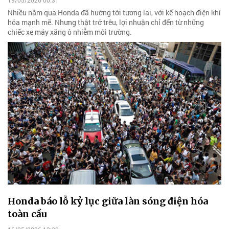
19/05/2026 00:31
Nhiều năm qua Honda đã hướng tới tương lai, với kế hoạch điện khí
hóa mạnh mẽ. Nhưng thật trớ trêu, lợi nhuận chỉ đến từ những
chiếc xe máy xăng ô nhiễm môi trường.
Honda báo lỗ kỷ lục giữa làn sóng điện hóa
toàn cầu