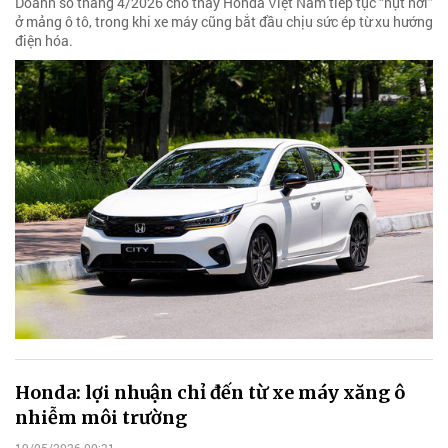
Doanh số tháng 4/2026 cho thấy Honda Việt Nam tiếp tục “hụt hơi”
ở mảng ô tô, trong khi xe máy cũng bắt đầu chịu sức ép từ xu hướng
điện hóa.
Honda: lợi nhuận chỉ đến từ xe máy xăng ô
nhiễm môi trường