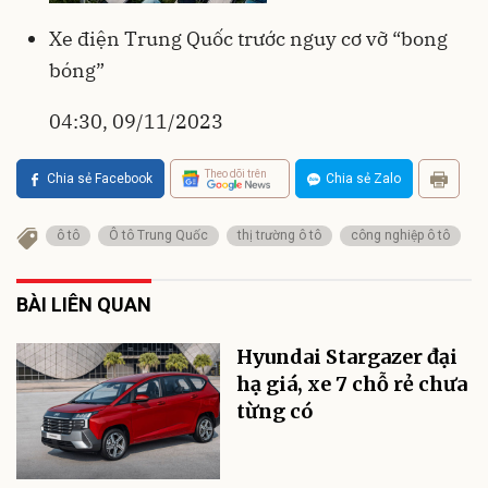
Xe điện Trung Quốc trước nguy cơ vỡ “bong
bóng”
04:30, 09/11/2023
Theo dõi trên
Chia sẻ Facebook
Chia sẻ Zalo
ô tô
Ô tô Trung Quốc
thị trường ô tô
công nghiệp ô tô
BÀI LIÊN QUAN
Hyundai Stargazer đại
hạ giá, xe 7 chỗ rẻ chưa
từng có