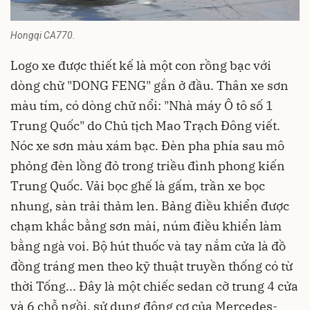
Hongqi CA770.
Logo xe được thiết kế là một con rồng bạc với
dòng chữ "DONG FENG" gắn ở đầu. Thân xe sơn
màu tím, có dòng chữ nổi: "Nhà máy Ô tô số 1
Trung Quốc" do Chủ tịch Mao Trạch Đông viết.
Nóc xe sơn màu xám bạc. Đèn pha phía sau mô
phỏng đèn lồng đỏ trong triều đình phong kiến
Trung Quốc. Vải bọc ghế là gấm, trần xe bọc
nhung, sàn trải thảm len. Bảng điều khiển được
chạm khắc bằng sơn mài, núm điều khiển làm
bằng ngà voi. Bộ hút thuốc và tay nắm cửa là đồ
đồng tráng men theo kỹ thuật truyền thống có từ
thời Tống... Đây là một chiếc sedan cỡ trung 4 cửa
và 6 chỗ ngồi, sử dụng động cơ của Mercedes-