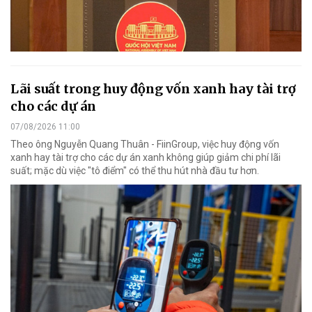
Lãi suất trong huy động vốn xanh hay tài trợ
cho các dự án
07/08/2026 11:00
Theo ông Nguyễn Quang Thuân - FiinGroup, việc huy động vốn
xanh hay tài trợ cho các dự án xanh không giúp giảm chi phí lãi
suất; mặc dù việc "tô điểm" có thể thu hút nhà đầu tư hơn.