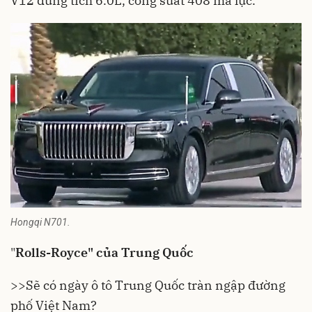
V12 dung tích 6.0L, công suất 408 mã lực.
Hongqi N701.
"
Rolls-Royce" của Trung Quốc
>>Sẽ có ngày ô tô Trung Quốc tràn ngập đường
phố Việt Nam?