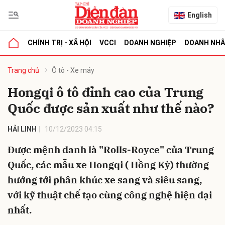
English
CHÍNH TRỊ - XÃ HỘI
VCCI
DOANH NGHIỆP
DOANH NH
bình luận
Trang chủ
Ô tô - Xe máy
Hongqi ô tô đỉnh cao của Trung
Quốc được sản xuất như thế nào?
HẢI LINH
10/12/2023 04:15
Được mệnh danh là "Rolls-Royce" của Trung
Quốc, các mẫu xe Hongqi ( Hồng Kỳ) thường
Hủy
G
hướng tới phân khúc xe sang và siêu sang,
với kỹ thuật chế tạo cùng công nghệ hiện đại
nhất.