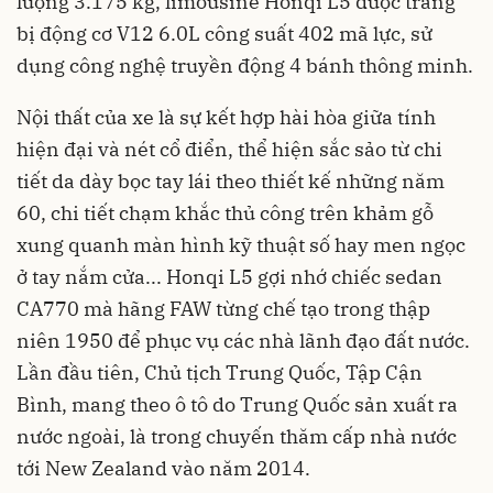
lượng 3.175 kg, limousine Honqi L5 được trang
bị động cơ V12 6.0L công suất 402 mã lực, sử
dụng công nghệ truyền động 4 bánh thông minh.
Nội thất của xe là sự kết hợp hài hòa giữa tính
hiện đại và nét cổ điển, thể hiện sắc sảo từ chi
tiết da dày bọc tay lái theo thiết kế những năm
60, chi tiết chạm khắc thủ công trên khảm gỗ
xung quanh màn hình kỹ thuật số hay men ngọc
ở tay nắm cửa... Honqi L5 gợi nhớ chiếc sedan
CA770 mà hãng FAW từng chế tạo trong thập
niên 1950 để phục vụ các nhà lãnh đạo đất nước.
Lần đầu tiên, Chủ tịch Trung Quốc, Tập Cận
Bình, mang theo ô tô do Trung Quốc sản xuất ra
nước ngoài, là trong chuyến thăm cấp nhà nước
tới New Zealand vào năm 2014.