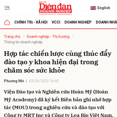
English
CHÍNH TRỊ - XÃ HỘI
VCCI
DOANH NGHIỆP
DOANH NH
bình luận
Trang chủ
Doanh nghiệp - Thị trường
Thông tin doanh nghiệp
Hợp tác chiến lược cùng thúc đẩy
đào tạo y khoa hiện đại trong
chăm sóc sức khỏe
Phương Nhi
03/06/2025 16:40
Hủy
G
Viện Đào tạo và Nghiên cứu Hoàn Mỹ (Hoàn
Mỹ Academy) đã ký kết Biên bản ghi nhớ hợp
tác (MOU) trong nghiên cứu và đào tạo với
Công ty MRT Inc và Công ty Lea Bio Việt Nam.