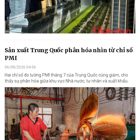
Sản xuất Trung Quốc phân hóa nhìn từ chỉ số
PMI
06/08/2026 04:06
Hai chỉ số đo lường PMI tháng 7 của Trung Quốc cùng giảm, cho
thấy sự phân hóa giữa khu vực Nhà nước, tư nhân và xuất khẩu.