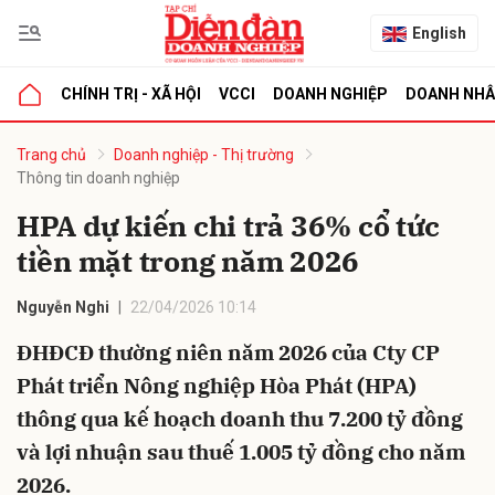
English
CHÍNH TRỊ - XÃ HỘI
VCCI
DOANH NGHIỆP
DOANH NH
bình luận
Trang chủ
Doanh nghiệp - Thị trường
Thông tin doanh nghiệp
HPA dự kiến chi trả 36% cổ tức
tiền mặt trong năm 2026
Nguyễn Nghi
22/04/2026 10:14
ĐHĐCĐ thường niên năm 2026 của Cty CP
Hủy
G
Phát triển Nông nghiệp Hòa Phát (HPA)
thông qua kế hoạch doanh thu 7.200 tỷ đồng
và lợi nhuận sau thuế 1.005 tỷ đồng cho năm
2026.