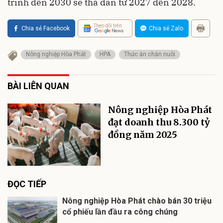
trình đến 2030 sẽ thả đàn từ 2027 đến 2028.
Theo dõi trên
Chia sẻ Facebook
Chia sẻ Zalo
Nông nghiệp Hòa Phát
HPA
Thức ăn chăn nuôi
BÀI LIÊN QUAN
Nông nghiệp Hòa Phát
đạt doanh thu 8.300 tỷ
đồng năm 2025
ĐỌC TIẾP
Nông nghiệp Hòa Phát chào bán 30 triệu
cổ phiếu lần đầu ra công chúng