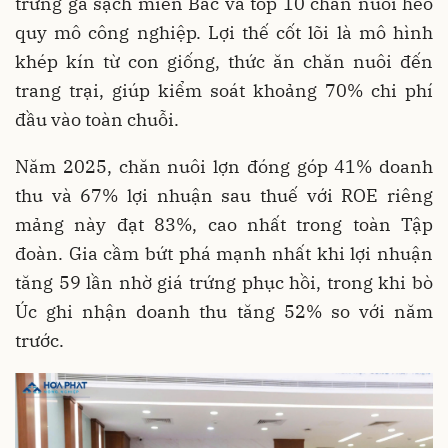
trứng gà sạch miền Bắc và top 10 chăn nuôi heo
quy mô công nghiệp. Lợi thế cốt lõi là mô hình
khép kín từ con giống, thức ăn chăn nuôi đến
trang trại, giúp kiểm soát khoảng 70% chi phí
đầu vào toàn chuỗi.
Năm 2025, chăn nuôi lợn đóng góp 41% doanh
thu và 67% lợi nhuận sau thuế với ROE riêng
mảng này đạt 83%, cao nhất trong toàn Tập
đoàn. Gia cầm bứt phá mạnh nhất khi lợi nhuận
tăng 59 lần nhờ giá trứng phục hồi, trong khi bò
Úc ghi nhận doanh thu tăng 52% so với năm
trước.