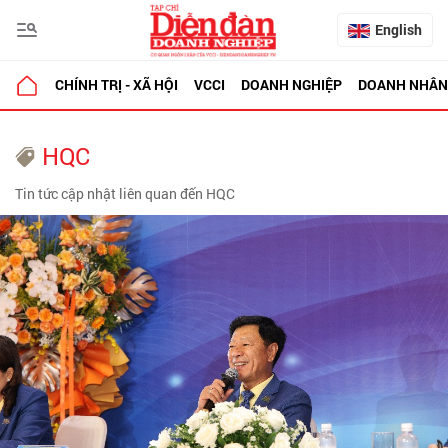
English
CHÍNH TRỊ - XÃ HỘI
VCCI
DOANH NGHIỆP
DOANH NHÂN
HQC
Tin tức cập nhật liên quan đến HQC