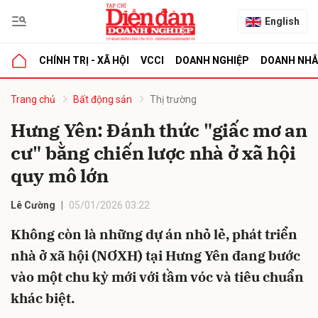
English
CHÍNH TRỊ - XÃ HỘI
VCCI
DOANH NGHIỆP
DOANH NH
bình luận
Trang chủ
Bất động sản
Thị trường
Hưng Yên: Đánh thức "giấc mơ an
cư" bằng chiến lược nhà ở xã hội
quy mô lớn
Lê Cường
05/01/2026 03:22
Không còn là những dự án nhỏ lẻ, phát triển
Hủy
G
nhà ở xã hội (NƠXH) tại Hưng Yên đang bước
vào một chu kỳ mới với tầm vóc và tiêu chuẩn
khác biệt.