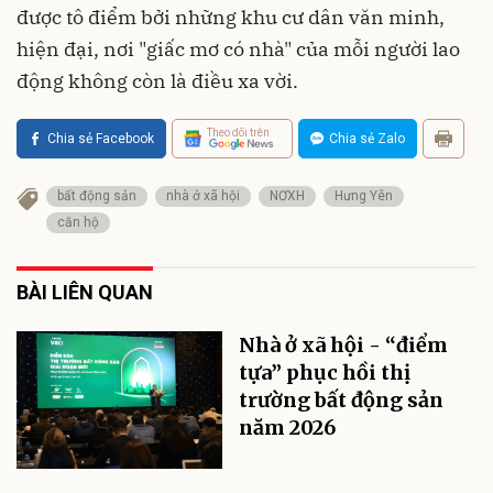
được tô điểm bởi những khu cư dân văn minh,
hiện đại, nơi "giấc mơ có nhà" của mỗi người lao
động không còn là điều xa vời.
Theo dõi trên
Chia sẻ Facebook
Chia sẻ Zalo
bất động sản
nhà ở xã hội
NƠXH
Hưng Yên
căn hộ
BÀI LIÊN QUAN
Nhà ở xã hội - “điểm
tựa” phục hồi thị
trường bất động sản
năm 2026