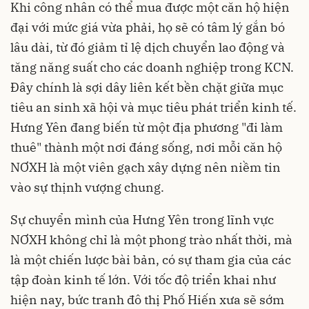
Khi công nhân có thể mua được một căn hộ hiện
đại với mức giá vừa phải, họ sẽ có tâm lý gắn bó
lâu dài, từ đó giảm tỉ lệ dịch chuyển lao động và
tăng năng suất cho các doanh nghiệp trong KCN.
Đây chính là sợi dây liên kết bền chặt giữa mục
tiêu an sinh xã hội và mục tiêu phát triển kinh tế.
Hưng Yên đang biến từ một địa phương "đi làm
thuê" thành một nơi đáng sống, nơi mỗi căn hộ
NƠXH là một viên gạch xây dựng nên niềm tin
vào sự thịnh vượng chung.
Sự chuyển mình của Hưng Yên trong lĩnh vực
NƠXH không chỉ là một phong trào nhất thời, mà
là một chiến lược bài bản, có sự tham gia của các
tập đoàn kinh tế lớn. Với tốc độ triển khai như
hiện nay, bức tranh đô thị Phố Hiến xưa sẽ sớm