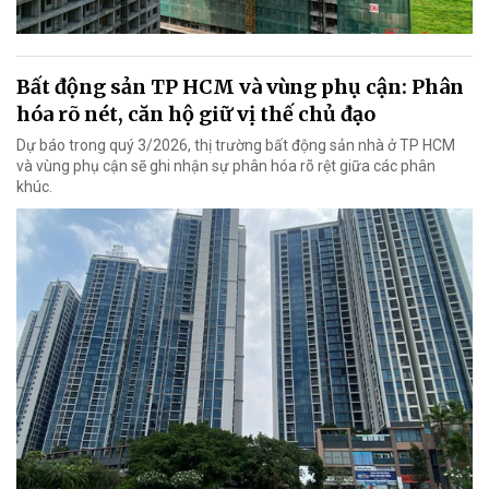
Bất động sản TP HCM và vùng phụ cận: Phân
hóa rõ nét, căn hộ giữ vị thế chủ đạo
Dự báo trong quý 3/2026, thị trường bất động sản nhà ở TP HCM
và vùng phụ cận sẽ ghi nhận sự phân hóa rõ rệt giữa các phân
khúc.