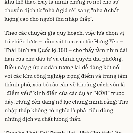
khu thể thao. Đây là minh chứng rõ nét cho sự
chuyển dịch từ "nhà ở giá rẻ" sang "nhà ở chất
lượng cao cho người thu nhập thấp".
Theo các chuyên gia quy hoạch, việc lựa chọn vị
trí chiến lược – nằm sát trục cao tốc Hưng Yên –
Thái Bình và Quốc lộ 38B – cho thấy tầm nhìn dài
hạn của chủ đầu tư và chính quyền địa phương.
Điều này giúp cư dân tương lai dễ dàng kết nối
với các khu công nghiệp trọng điểm và trung tâm
thành phố, xóa bỏ rào cản về khoảng cách vốn là
"điểm yếu" kinh điển của các dự án NƠXH trước
đây. Hưng Yên đang nỗ lực chứng minh rằng: Thu
nhập thấp không có nghĩa là phải tiêu dùng
những dịch vụ chất lượng thấp.
Theo bà Thái Thị Thanh Hải - Phó Chủ tịch Tập