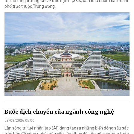
tốc độ tăng trưởng GRDP ước đạt 11,33%, dẫn đầu nhóm các thành
phố trực thuộc Trung ương.
Bước dịch chuyển của ngành công nghệ
08/08/2026 05:00
Làn sóng trí tuệ nhân tạo (AI) đang tạo ra những biến động sâu sắc
trên bản đồ công nghệ toàn cầu, làm thay đổi tận gốc phương thức