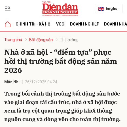
English
CHÍNH TRỊ - XÃ HỘI
VCCI
DOANH NGHIỆP
DOANH NH
bình luận
Trang chủ
Bất động sản
Thị trường
Nhà ở xã hội - “điểm tựa” phục
hồi thị trường bất động sản năm
2026
Mẫn Nhi
26/12/2025 04:24
Trong bối cảnh thị trường bất động sản bước
Hủy
G
vào giai đoạn tái cấu trúc, nhà ở xã hội được
xem là trụ cột quan trọng giúp khơi thông
nguồn cung và dòng vốn cho toàn thị trường.