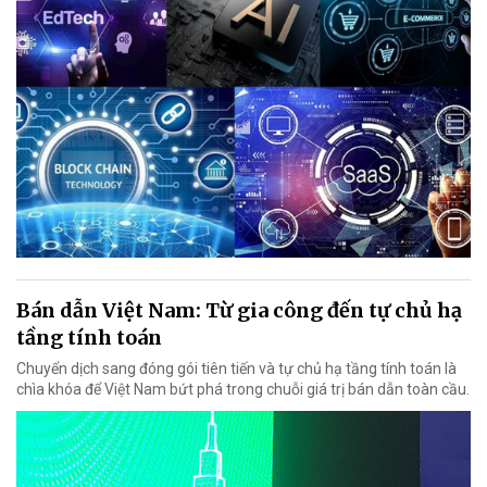
Bán dẫn Việt Nam: Từ gia công đến tự chủ hạ
tầng tính toán
Chuyển dịch sang đóng gói tiên tiến và tự chủ hạ tầng tính toán là
chìa khóa để Việt Nam bứt phá trong chuỗi giá trị bán dẫn toàn cầu.