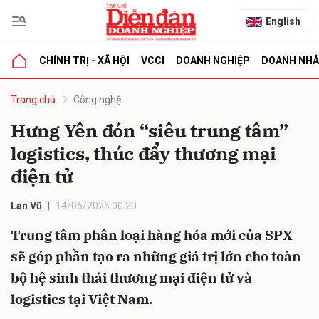
English
CHÍNH TRỊ - XÃ HỘI
VCCI
DOANH NGHIỆP
DOANH NH
bình luận
Trang chủ
Công nghệ
Hưng Yên đón “siêu trung tâm”
logistics, thúc đẩy thương mại
điện tử
Lan Vũ
14/06/2025 00:20
Trung tâm phân loại hàng hóa mới của SPX
Hủy
G
sẽ góp phần tạo ra những giá trị lớn cho toàn
bộ hệ sinh thái thương mại điện tử và
logistics tại Việt Nam.