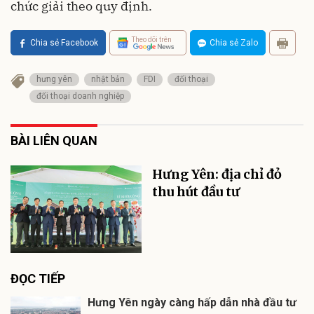
chức giải theo quy định.
Theo dõi trên
Chia sẻ Facebook
Chia sẻ Zalo
hưng yên
nhật bản
FDI
đối thoại
đối thoại doanh nghiệp
BÀI LIÊN QUAN
Hưng Yên: địa chỉ đỏ
thu hút đầu tư
ĐỌC TIẾP
Hưng Yên ngày càng hấp dẫn nhà đầu tư