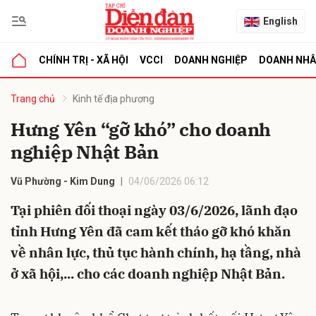
English
CHÍNH TRỊ - XÃ HỘI
VCCI
DOANH NGHIỆP
DOANH NH
bình luận
Trang chủ
Kinh tế địa phương
Hưng Yên “gỡ khó” cho doanh
nghiệp Nhật Bản
Vũ Phường - Kim Dung
04/06/2026 06:12
Tại phiên đối thoại ngày 03/6/2026, lãnh đạo
tỉnh Hưng Yên đã cam kết tháo gỡ khó khăn
Hủy
G
về nhân lực, thủ tục hành chính, hạ tầng, nhà
ở xã hội,... cho các doanh nghiệp Nhật Bản.