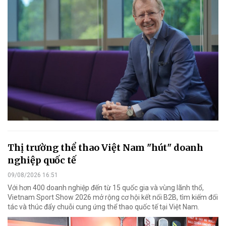
Thị trường thể thao Việt Nam "hút" doanh
nghiệp quốc tế
09/08/2026 16:51
Với hơn 400 doanh nghiệp đến từ 15 quốc gia và vùng lãnh thổ,
Vietnam Sport Show 2026 mở rộng cơ hội kết nối B2B, tìm kiếm đối
tác và thúc đẩy chuỗi cung ứng thể thao quốc tế tại Việt Nam.