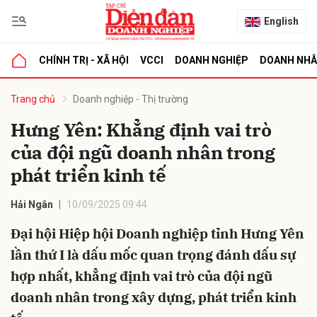
English
CHÍNH TRỊ - XÃ HỘI
VCCI
DOANH NGHIỆP
DOANH NH
bình luận
Trang chủ
Doanh nghiệp - Thị trường
Hưng Yên: Khẳng định vai trò
của đội ngũ doanh nhân trong
phát triển kinh tế
Hải Ngân
10/09/2025 09:44
Đại hội Hiệp hội Doanh nghiệp tỉnh Hưng Yên
Hủy
G
lần thứ I là dấu mốc quan trọng đánh dấu sự
hợp nhất, khẳng định vai trò của đội ngũ
doanh nhân trong xây dựng, phát triển kinh