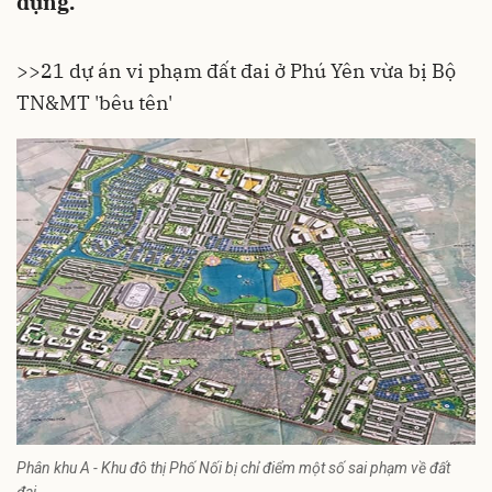
dựng.
>>
21 dự án vi phạm đất đai ở Phú Yên vừa bị Bộ
TN&MT 'bêu tên'
Phân khu A - Khu đô thị Phố Nối bị chỉ điểm một số sai phạm về đất
đai.