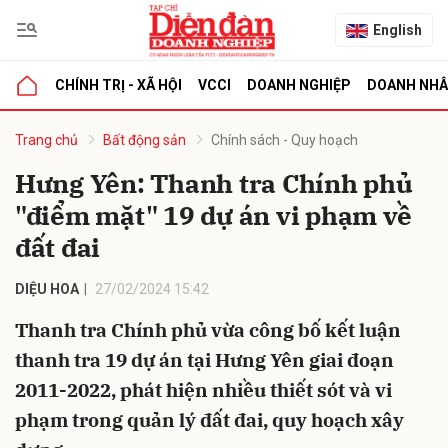
English
CHÍNH TRỊ - XÃ HỘI
VCCI
DOANH NGHIỆP
DOANH NH
bình luận
Trang chủ
Bất động sản
Chính sách - Quy hoạch
Hưng Yên: Thanh tra Chính phủ
"điểm mặt" 19 dự án vi phạm về
đất đai
DIỆU HOA
27/02/2024 15:42
Thanh tra Chính phủ vừa công bố kết luận
Hủy
G
thanh tra 19 dự án tại Hưng Yên giai đoạn
2011-2022, phát hiện nhiều thiết sót và vi
phạm trong quản lý đất đai, quy hoạch xây