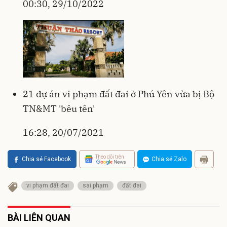
00:30, 29/10/2022
21 dự án vi phạm đất đai ở Phú Yên vừa bị Bộ
TN&MT 'bêu tên'
16:28, 20/07/2021
Theo dõi trên
Chia sẻ Facebook
Chia sẻ Zalo
vi phạm đất đai
sai phạm
đất đai
BÀI LIÊN QUAN