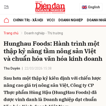
English
CHÍNH TRỊ - XÃ HỘI
VCCI
DOANH NGHIỆP
DOANH NH
bình luận
Trang chủ
Doanh nghiệp - Thị trường
Hunghau Foods: Hành trình một
thập kỷ nâng tầm nông sản Việt
và chuẩn hóa văn hóa kinh doanh
Thu Duyên
22/03/2026 15:38
Sau hơn một thập kỷ kiên định với chiến lược
Hủy
G
nâng cao giá trị nông sản Việt, Công ty CP
Thực phẩm Hùng Hậu (HungHau Foods) đã
được vinh danh là Doanh nghiệp đạt chuẩn