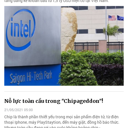
tăng đáng kể khoản đầu tư 1,5 tỷ USD hiện có tại Việt Nam.
Nỗ lực toàn cầu trong "Chipageddon"!
21/05/2021 05:00
Chip là thành phần thiết yếu trong mọi sản phẩm điện tử, từ điện
thoại Iphone, máy PlayStaytion, đến máy giặt, đồng hồ báo thức.
Nhưng toàn cầu đang rơi vào cuộc khủng hoảng chip -