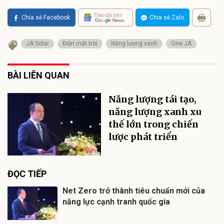
Theo dõi trên
Chia sẻ Facebook
Chia sẻ Zalo
JA Solar
Điện mặt trời
Năng lượng xanh
One JA
BÀI LIÊN QUAN
Năng lượng tái tạo,
năng lượng xanh xu
thế lớn trong chiến
lược phát triển
ĐỌC TIẾP
Net Zero trở thành tiêu chuẩn mới của
năng lực cạnh tranh quốc gia