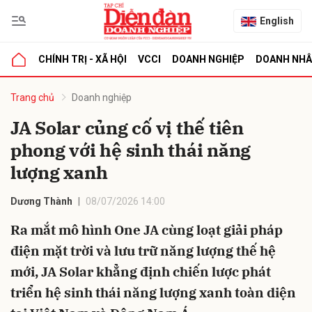
English
CHÍNH TRỊ - XÃ HỘI
VCCI
DOANH NGHIỆP
DOANH NH
bình luận
Trang chủ
Doanh nghiệp
JA Solar củng cố vị thế tiên
phong với hệ sinh thái năng
lượng xanh
Dương Thành
08/07/2026 14:00
Ra mắt mô hình One JA cùng loạt giải pháp
Hủy
G
điện mặt trời và lưu trữ năng lượng thế hệ
mới, JA Solar khẳng định chiến lược phát
triển hệ sinh thái năng lượng xanh toàn diện