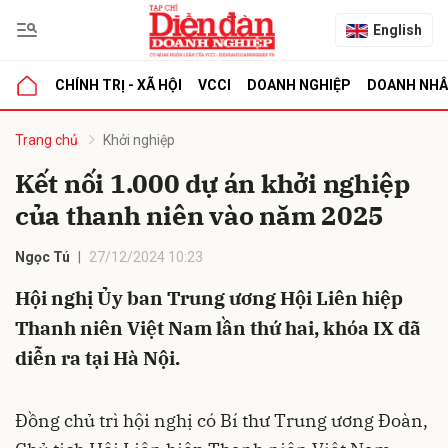
English
CHÍNH TRỊ - XÃ HỘI
VCCI
DOANH NGHIỆP
DOANH NH
bình luận
Trang chủ
Khởi nghiệp
Kết nối 1.000 dự án khởi nghiệp
của thanh niên vào năm 2025
Ngọc Tú
27/12/2024 10:23
Hội nghị Ủy ban Trung ương Hội Liên hiệp
Thanh niên Việt Nam lần thứ hai, khóa IX đã
Hủy
G
diễn ra tại Hà Nội.
Đồng chủ trì hội nghị có Bí thư Trung ương Đoàn,