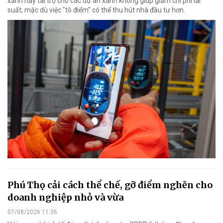
xanh hay tài trợ cho các dự án xanh không giúp giảm chi phí lãi
suất; mặc dù việc "tô điểm" có thể thu hút nhà đầu tư hơn.
Phú Thọ cải cách thể chế, gỡ điểm nghẽn cho
doanh nghiệp nhỏ và vừa
07/08/2026 11:36