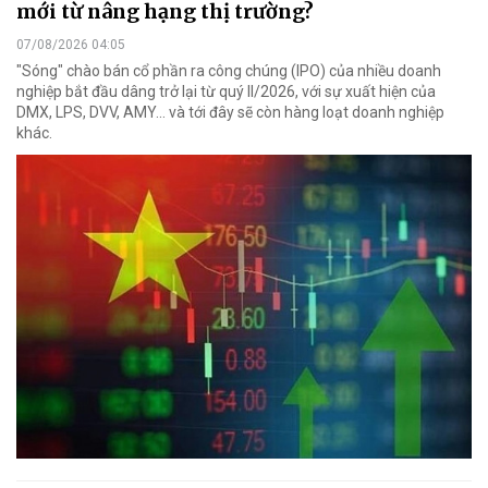
mới từ nâng hạng thị trường?
07/08/2026 04:05
"Sóng" chào bán cổ phần ra công chúng (IPO) của nhiều doanh
nghiệp bắt đầu dâng trở lại từ quý II/2026, với sự xuất hiện của
DMX, LPS, DVV, AMY... và tới đây sẽ còn hàng loạt doanh nghiệp
khác.