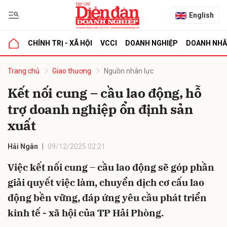
English
CHÍNH TRỊ - XÃ HỘI
VCCI
DOANH NGHIỆP
DOANH NH
bình luận
Trang chủ
Giao thương
Nguồn nhân lực
Kết nối cung – cầu lao động, hỗ
trợ doanh nghiệp ổn định sản
xuất
Hải Ngân
09/12/2025 02:21
Việc kết nối cung – cầu lao động sẽ góp phần
Hủy
G
giải quyết việc làm, chuyển dịch cơ cấu lao
động bền vững, đáp ứng yêu cầu phát triển
kinh tế - xã hội của TP Hải Phòng.