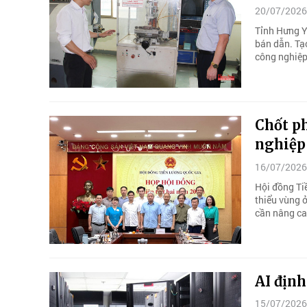
20/07/2026
Tỉnh Hưng Y
bán dẫn. Tạ
công nghiệp
Chốt ph
nghiệp 
16/07/2026
Hội đồng Ti
thiểu vùng 
cần nâng ca
AI định
15/07/2026