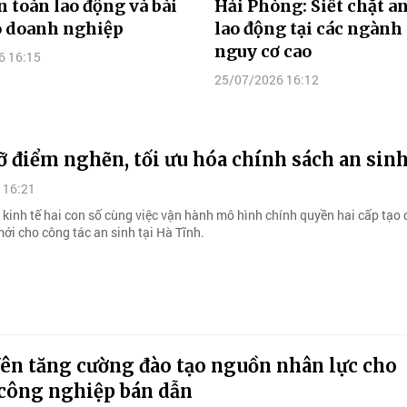
n toàn lao động và bài
Hải Phòng: Siết chặt a
o doanh nghiệp
lao động tại các ngành
nguy cơ cao
6 16:15
25/07/2026 16:12
 điểm nghẽn, tối ưu hóa chính sách an sin
 16:21
 kinh tế hai con số cùng việc vận hành mô hình chính quyền hai cấp tạo 
ới cho công tác an sinh tại Hà Tĩnh.
ên tăng cường đào tạo nguồn nhân lực cho
công nghiệp bán dẫn