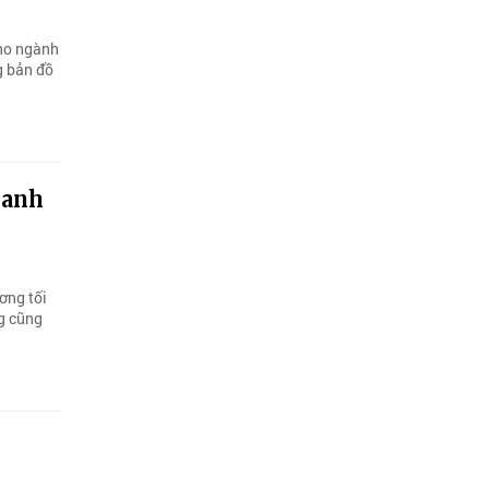
cho ngành
g bản đồ
oanh
ơng tối
ng cũng