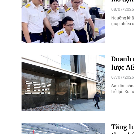
08/07/2026
Ngưỡng khấu 
giúp nhiều 
Doanh 
lược AI
07/07/2026
Sau làn sóng
trở lại. Xu
Tăng lư