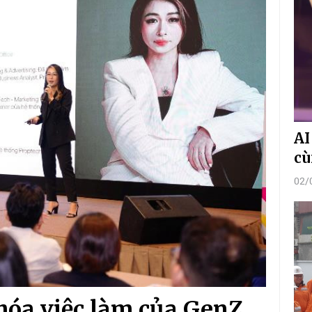
AI
cù
02/
 hóa việc làm của GenZ