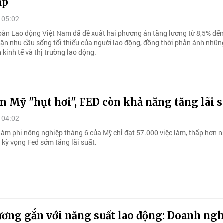
ập
 05:02
oàn Lao động Việt Nam đã đề xuất hai phương án tăng lương từ 8,5% đế
ận nhu cầu sống tối thiểu của người lao động, đồng thời phản ánh nhữ
 kinh tế và thị trường lao động.
m Mỹ "hụt hơi", FED còn khả năng tăng lãi s
 04:02
 làm phi nông nghiệp tháng 6 của Mỹ chỉ đạt 57.000 việc làm, thấp hơn n
 kỳ vọng Fed sớm tăng lãi suất.
ương gắn với năng suất lao động: Doanh ng