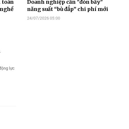
n toàn
Doanh nghiệp cần "đòn bẩy"
 nghề
năng suất “bù đắp” chi phí mới
24/07/2026 05:00
h
động lực