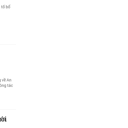
 tố bổ
n
 về An
công tác
ười