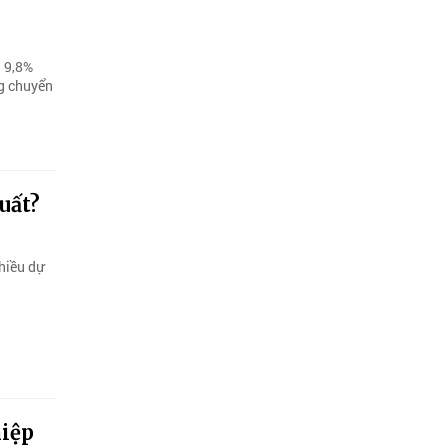
n 9,8%
ng chuyển
uất?
hiều dự
hiệp