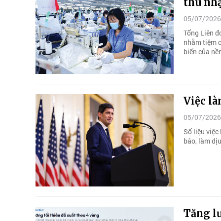
thu nh
05/07/2026
Tổng Liên đ
nhằm tiệm c
biến của nền
Việc là
05/07/2026
Số liệu việc
báo, làm dịu
Tăng l