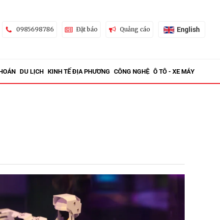
English
0985698786
Đặt báo
Quảng cáo
KHOÁN
DU LỊCH
KINH TẾ ĐỊA PHƯƠNG
CÔNG NGHỆ
Ô TÔ - XE MÁY