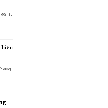
y đổi này
chiến
yển dụng
ăng