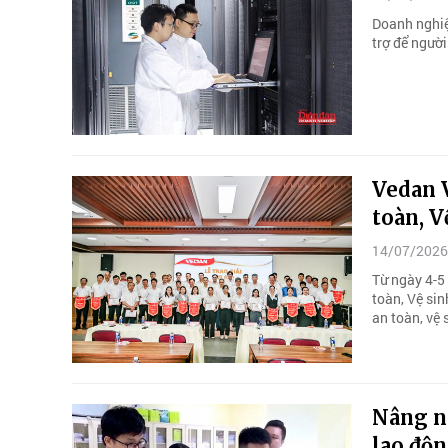
Doanh nghiệ
trợ để ngườ
Vedan 
toàn, V
14/07/2026
Từ ngày 4-5
toàn, Vệ si
an toàn, vệ 
Nâng n
lao độn