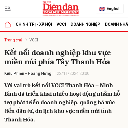
English
CHÍNH TRỊ - XÃ HỘI
VCCI
DOANH NGHIỆP
DOANH NH
bình luận
Trang chủ
VCCI
Kết nối doanh nghiệp khu vực
miền núi phía Tây Thanh Hóa
Kiều Phiên - Hoàng Hưng
22/11/2024 20:00
Với vai trò kết nối VCCI Thanh Hóa – Ninh
Bình đã triển khai nhiều hoạt động nhằm hỗ
Hủy
G
trợ phát triển doanh nghiệp, quảng bá xúc
tiến đầu tư, du lịch khu vực miền núi tỉnh
Thanh Hóa.