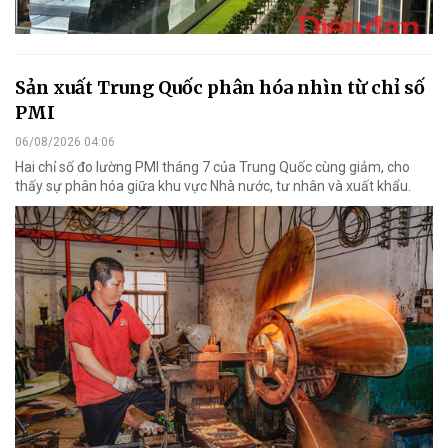
Sản xuất Trung Quốc phân hóa nhìn từ chỉ số
PMI
06/08/2026 04:06
Hai chỉ số đo lường PMI tháng 7 của Trung Quốc cùng giảm, cho
thấy sự phân hóa giữa khu vực Nhà nước, tư nhân và xuất khẩu.