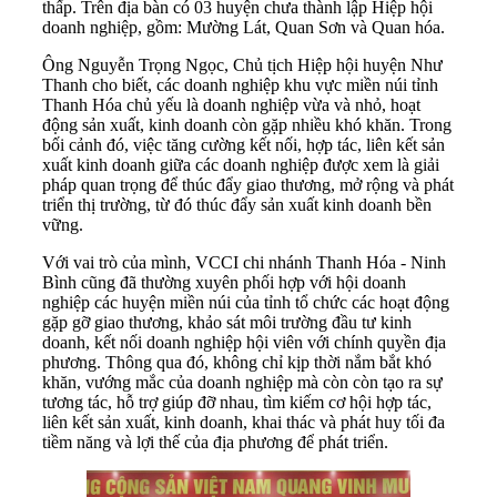
thấp. Trên địa bàn có 03 huyện chưa thành lập Hiệp hội
doanh nghiệp, gồm: Mường Lát, Quan Sơn và Quan hóa.
Ông Nguyễn Trọng Ngọc, Chủ tịch Hiệp hội huyện Như
Thanh cho biết, các doanh nghiệp khu vực miền núi tỉnh
Thanh Hóa chủ yếu là doanh nghiệp vừa và nhỏ, hoạt
động sản xuất, kinh doanh còn gặp nhiều khó khăn. Trong
bối cảnh đó, việc tăng cường kết nối, hợp tác, liên kết sản
xuất kinh doanh giữa các doanh nghiệp được xem là giải
pháp quan trọng để thúc đẩy giao thương, mở rộng và phát
triển thị trường, từ đó thúc đẩy sản xuất kinh doanh bền
vững.
Với vai trò của mình, VCCI chi nhánh Thanh Hóa - Ninh
Bình cũng đã thường xuyên phối hợp với hội doanh
nghiệp các huyện miền núi của tỉnh tổ chức các hoạt động
gặp gỡ giao thương, khảo sát môi trường đầu tư kinh
doanh, kết nối doanh nghiệp hội viên với chính quyền địa
phương. Thông qua đó, không chỉ kịp thời nắm bắt khó
khăn, vướng mắc của doanh nghiệp mà còn còn tạo ra sự
tương tác, hỗ trợ giúp đỡ nhau, tìm kiếm cơ hội hợp tác,
liên kết sản xuất, kinh doanh, khai thác và phát huy tối đa
tiềm năng và lợi thế của địa phương để phát triển.