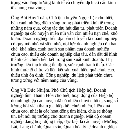
trọng vào tăng trưởng kinh tế và chuyển dịch cơ cấu kinh
tế chung của vùng.
Ông Bùi Huy Toàn, Chủ tịch huyện Ngọc Lặc cho biết,
bên cạnh những điểm sáng trong phát triển kinh tế trong
những năm qua, công tác thu hút đầu tư, phát triển Doanh
nghiệp tại các huyện miền núi vẫn còn nhiều hạn chế, khó
khăn. Doanh nghiệp trên địa bàn chủ yếu là doanh nghiệp
có quy mô nhỏ và siêu nhỏ, nội lực doanh nghiệp còn hạn
chế, khả năng cạnh tranh sản phẩm của doanh nghiệp
chưa cao, thiếu các doanh nghiệp đầu tàu, dẫn dắt để hình
thành các chuỗi liên kết trong sản xuất kinh doanh. Thị
trường tiêu thụ không ổn định, sức cạnh tranh thấp. Các
hình thức tổ chức và liên kết sản xuất hiệu quả chưa cao,
thiếu tính ổn định. Công nghiệp, du lịch phát triển chưa
tương xứng với tiềm năng của vùng.
Ông Vũ Đức Nhiệm, Phó Chủ tịch Hiệp hội Doanh
nghiệp tỉnh Thanh Hóa cho biết, hoạt động của Hiệp hội
doanh nghiệp các huyện đã có nhiều chuyển biến, song số
lượng hội viên tham gia hiệp hội chưa nhiều, hiệu quả
chưa cao, nhất là các hoạt động tìm kiếm, chia sẻ thông
tin, kết nối thị trường cho doanh nghiệp. Mật độ doanh
nghiệp đang hoạt động thấp, đặc biệt là các huyện Mường
Lát, Lang chánh, Quan sơn, Quan hóa tỷ lệ doanh nghiệp