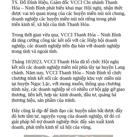
TS. Đỗ Đình Hiệu, Giám đốc VCCI Chi nhánh Thanh
Hóa – Ninh Bình phát biểu khai mạc Hội nghị, nhận thức
được vai trò quan trọng của các huyện miền núi nói chung,
doanh nghiệp các huyện miền núi nói riêng trong phát
triển kinh tế, xã hội của tỉnh Thanh Hóa.
Trong thời gian vừa qua, VCCI Thanh Hóa – Ninh Bình
đã tăng cường công tác kết nối với các Hiệp hội doanh
nghiệp, các doanh nghiệp trên địa bàn với doanh nghiệp
trong tỉnh và ngoài tỉnh.
Tháng 10/2023, VCCI Thanh Hóa đã tổ chức Hội nghị
kết nối các doanh nghiệp miền núi phía tây tại huyện Lang
chánh. Năm nay, VCCI Thanh Hóa – Ninh Bình tổ chức
chương trình kết nối các doanh nghiệp khu vực miền núi
tại huyện Ngọc Lặc, với mong muốn, thông qua chương
trình này, các doanh nghiệp sẽ có nhiều cơ hội gặp gỡ giao
thương, liên kết, hợp tác kinh doanh, đầu tư, quảng bá
thương hiệu, sản phẩm của mình.
Đây cũng là dịp để lãnh đạo các huyện nắm bắt được đầy
đủ hơn tâm tư, nguyện vọng của doanh nghiệp, từ đó có
giải pháp hỗ trợ doanh nghiệp thúc đẩy sản xuất kinh
doanh, phát triển kinh tế xã hội của vùng.