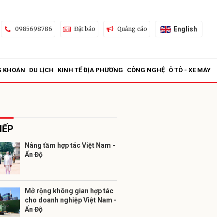
English
0985698786
Đặt báo
Quảng cáo
G KHOÁN
DU LỊCH
KINH TẾ ĐỊA PHƯƠNG
CÔNG NGHỆ
Ô TÔ - XE MÁY
IẾP
Nâng tầm hợp tác Việt Nam -
Ấn Độ
ửi
Mở rộng không gian hợp tác
cho doanh nghiệp Việt Nam -
Ấn Độ