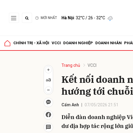
Hà Nội
32°C
/ 26 - 32°C
MỚI NHẤT
Gửi 
CHÍNH TRỊ - XÃ HỘI
VCCI
DOANH NGHIỆP
DOANH NHÂN
PHÁ
Trang chủ
VCCI
Kết nối doanh n
hướng tới chuỗi 
Cẩm Anh
07/05/2026 21:51
Diễn đàn doanh nghiệp Vi
dư địa hợp tác rộng lớn g