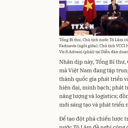
Tổng Bí thư, Chủ tịch nước Tô Lâm 
Fadnavis (ngồi giữa); Chủ tịch VCCI 
Vir.S.Advani (phải) tại Diễn đàn do
Nhân dịp này, Tổng Bí thư, 
mà Việt Nam đang tập trung
thành quốc gia phát triển 
hiện đại, minh bạch; phát t
năng lượng và logistics; đồ
mới sáng tạo và phát triển 
Để tạo đột phá chiến lược tr
nước Tô Lâm đề nghị cộng 