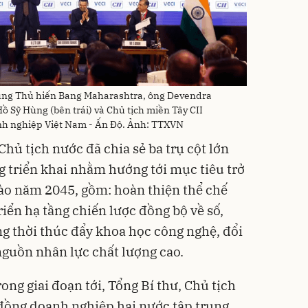
cùng Thủ hiến Bang Maharashtra, ông Devendra
Hồ Sỹ Hùng (bên trái) và Chủ tịch miền Tây CII
anh nghiệp Việt Nam - Ấn Độ. Ảnh: TTXVN
Chủ tịch nước đã chia sẻ ba trụ cột lớn
 triển khai nhằm hướng tới mục tiêu trở
vào năm 2045, gồm: hoàn thiện thể chế
riển hạ tầng chiến lược đồng bộ về số,
ng thời thúc đẩy khoa học công nghệ, đổi
nguồn nhân lực chất lượng cao.
ong giai đoạn tới, Tổng Bí thư, Chủ tịch
đồng doanh nghiệp hai nước tập trung