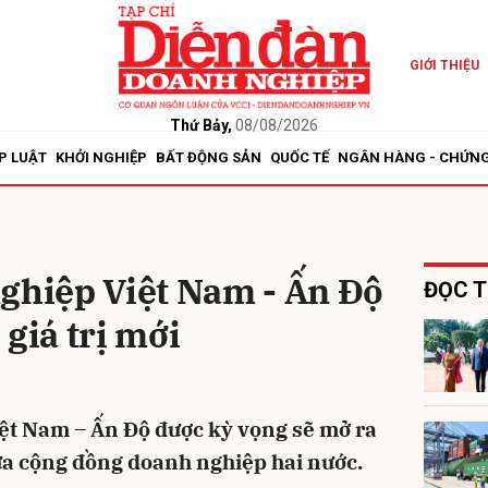
GIỚI THIỆU
bình luận
Thứ Bảy,
08/08/2026
P LUẬT
KHỞI NGHIỆP
BẤT ĐỘNG SẢN
QUỐC TẾ
NGÂN HÀNG - CHỨN
ghiệp Việt Nam - Ấn Độ
ĐỌC T
giá trị mới
Hủy
G
ệt Nam – Ấn Độ được kỳ vọng sẽ mở ra
iữa cộng đồng doanh nghiệp hai nước.