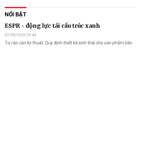
NỔI BẬT
ESPR - động lực tái cấu trúc xanh
07/08/2026 03:44
Từ rào cản kỹ thuật, Quy định thiết kế sinh thái cho sản phẩm bền
vững của EU (ESPR) là động lực tái cấu trúc xanh trong nhiều
ngành nghề xuất khẩu.