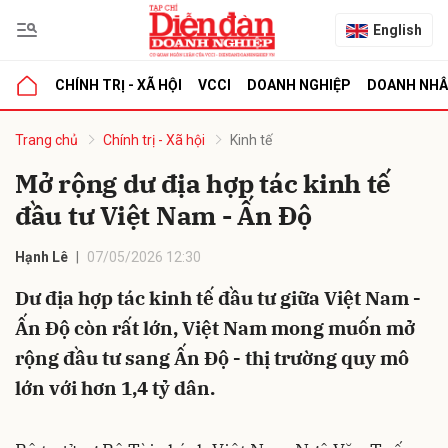
English
CHÍNH TRỊ - XÃ HỘI
VCCI
DOANH NGHIỆP
DOANH NH
bình luận
Trang chủ
Chính trị - Xã hội
Kinh tế
Mở rộng dư địa hợp tác kinh tế
đầu tư Việt Nam - Ấn Độ
Hạnh Lê
07/05/2026 12:30
Dư địa hợp tác kinh tế đầu tư giữa Việt Nam -
Ấn Độ còn rất lớn, Việt Nam mong muốn mở
Hủy
G
rộng đầu tư sang Ấn Độ - thị trường quy mô
lớn với hơn 1,4 tỷ dân.